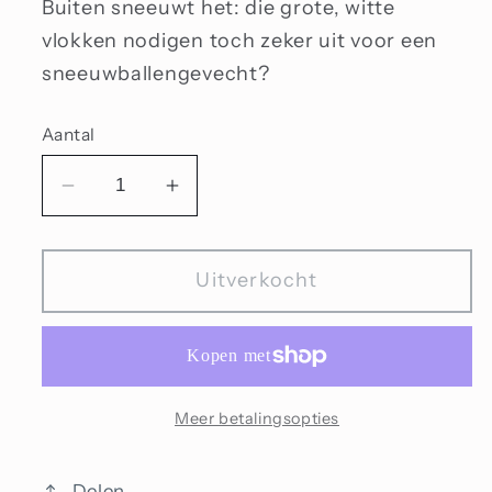
Buiten sneeuwt het: die grote, witte
vlokken nodigen toch zeker uit voor een
sneeuwballengevecht?
Aantal
Aantal
Aantal
verlagen
verhogen
voor
voor
Uitverkocht
Winterse
Winterse
sneeuw
sneeuw
Meer betalingsopties
Delen