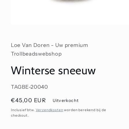
Media
1
openen
in
modaal
Loe Van Doren - Uw premium
Trollbeadswebshop
Winterse sneeuw
SKU:
TAGBE-20040
Normale
€45,00 EUR
Uitverkocht
prijs
Inclusief btw.
Verzendkosten
worden berekend bij de
checkout.