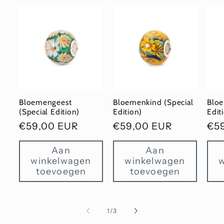
Bloemengeest
Bloemenkind (Special
Bloe
(Special Edition)
Edition)
Edit
Normale
€59,00 EUR
Normale
€59,00 EUR
No
€5
prijs
prijs
pri
Aan
Aan
winkelwagen
winkelwagen
toevoegen
toevoegen
van
1
/
3