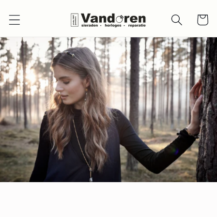
Meteen
naar de
Winkelwa
content