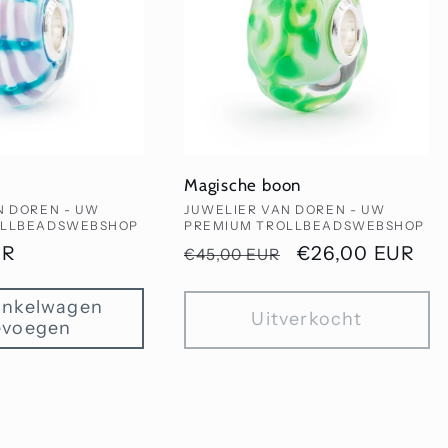
Magische boon
Verkoper:
N DOREN - UW
JUWELIER VAN DOREN - UW
OLLBEADSWEBSHOP
PREMIUM TROLLBEADSWEBSHOP
UR
Normale
Aanbiedingspri
€26,00 EUR
€45,00 EUR
prijs
inkelwagen
Uitverkocht
evoegen