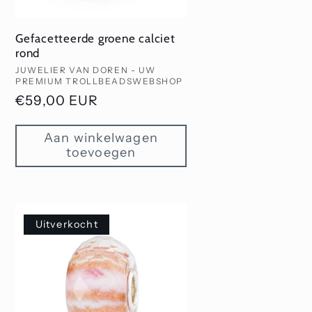
Gefacetteerde groene calciet
rond
Verkoper:
JUWELIER VAN DOREN - UW
PREMIUM TROLLBEADSWEBSHOP
Normale
€59,00 EUR
prijs
Aan winkelwagen
toevoegen
Uitverkocht