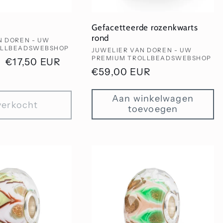
Gefacetteerde rozenkwarts
rond
N DOREN - UW
OLLBEADSWEBSHOP
Verkoper:
JUWELIER VAN DOREN - UW
PREMIUM TROLLBEADSWEBSHOP
Aanbiedingsprijs
€17,50 EUR
Normale
€59,00 EUR
prijs
Aan winkelwagen
verkocht
toevoegen