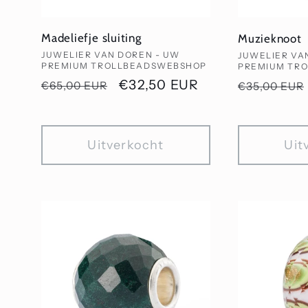
Madeliefje sluiting
Muzieknoot
Verkoper:
Verkoper:
JUWELIER VAN DOREN - UW
JUWELIER VA
PREMIUM TROLLBEADSWEBSHOP
PREMIUM TR
Normale
Aanbiedingsprijs
€32,50 EUR
Normale
€65,00 EUR
€35,00 EUR
prijs
prijs
Uitverkocht
Uit