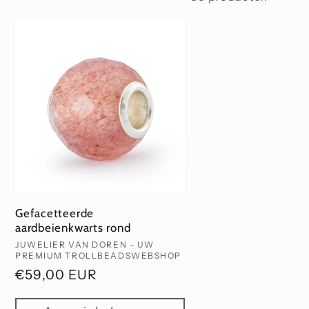
Gefacetteerde
aardbeienkwarts rond
Verkoper:
JUWELIER VAN DOREN - UW
PREMIUM TROLLBEADSWEBSHOP
Normale
€59,00 EUR
prijs