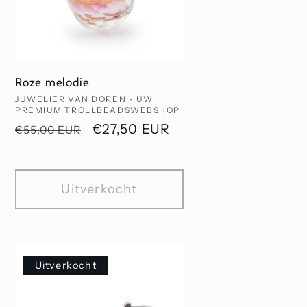
Roze melodie
Verkoper:
JUWELIER VAN DOREN - UW
PREMIUM TROLLBEADSWEBSHOP
Normale
Aanbiedingsprijs
€27,50 EUR
€55,00 EUR
prijs
Uitverkocht
Uitverkocht