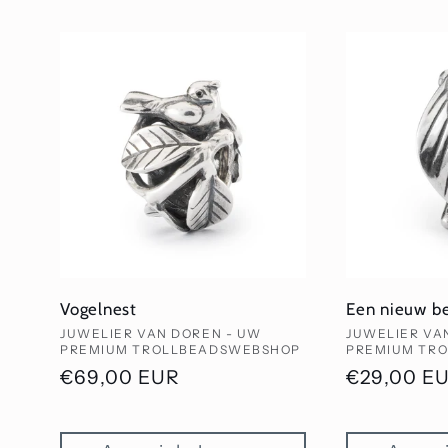
e
c
t
i
e
Vogelnest
Een nieuw b
:
Verkoper:
Verkoper:
JUWELIER VAN DOREN - UW
JUWELIER VA
PREMIUM TROLLBEADSWEBSHOP
PREMIUM TR
Normale
€69,00 EUR
Normale
€29,00 E
prijs
prijs