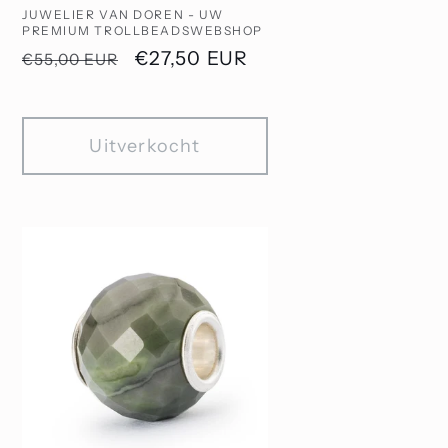
Verkoper:
JUWELIER VAN DOREN - UW
PREMIUM TROLLBEADSWEBSHOP
Normale
Aanbiedingsprijs
€27,50 EUR
€55,00 EUR
prijs
Uitverkocht