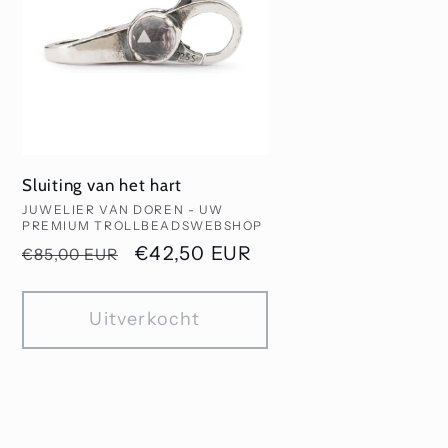
Sluiting van het hart
Verkoper:
JUWELIER VAN DOREN - UW
PREMIUM TROLLBEADSWEBSHOP
js
Normale
Aanbiedingsprijs
€42,50 EUR
€85,00 EUR
prijs
Uitverkocht