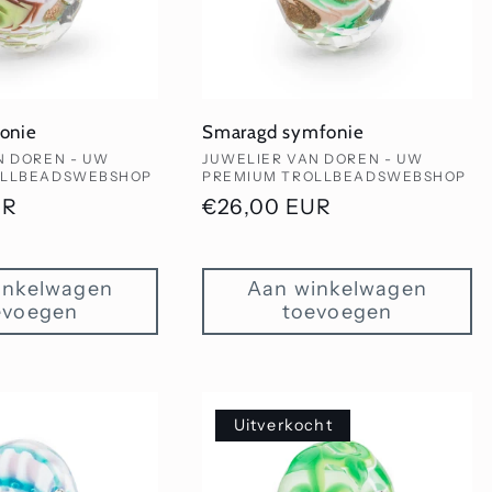
onie
Smaragd symfonie
Verkoper:
N DOREN - UW
JUWELIER VAN DOREN - UW
OLLBEADSWEBSHOP
PREMIUM TROLLBEADSWEBSHOP
UR
Normale
€26,00 EUR
prijs
inkelwagen
Aan winkelwagen
evoegen
toevoegen
Uitverkocht