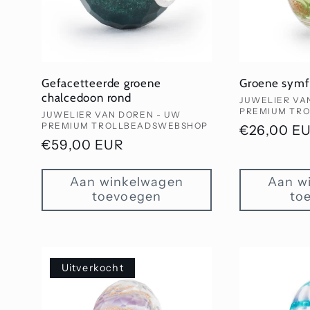
Gefacetteerde groene
Groene symf
chalcedoon rond
Verkoper:
JUWELIER VA
PREMIUM TR
Verkoper:
JUWELIER VAN DOREN - UW
PREMIUM TROLLBEADSWEBSHOP
Normale
€26,00 E
Normale
€59,00 EUR
prijs
prijs
Aan winkelwagen
Aan w
toevoegen
to
Uitverkocht