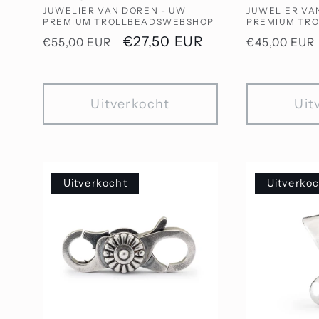
Verkoper:
Verkoper:
JUWELIER VAN DOREN - UW
JUWELIER VA
PREMIUM TROLLBEADSWEBSHOP
PREMIUM TR
Normale
Aanbiedingsprijs
€27,50 EUR
Normale
€55,00 EUR
€45,00 EUR
prijs
prijs
Uitverkocht
Uit
Uitverkocht
Uitverko