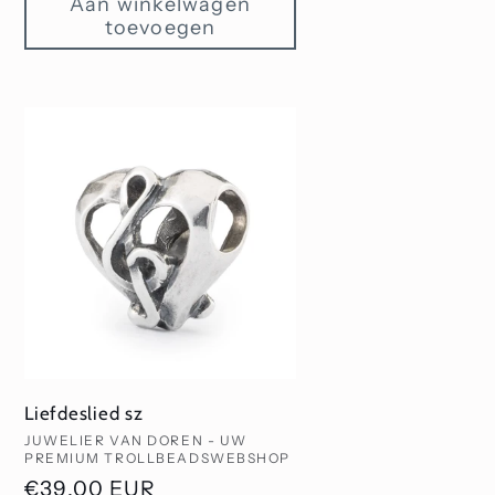
Aan winkelwagen
toevoegen
Liefdeslied sz
Verkoper:
JUWELIER VAN DOREN - UW
PREMIUM TROLLBEADSWEBSHOP
Normale
€39,00 EUR