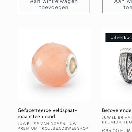
Aan winkelwagen
Aan w
toevoegen
to
Uitverko
Gefacetteerde veldspaat-
Betoverende 
maansteen rond
Verkoper:
JUWELIER VA
PREMIUM TR
Verkoper:
JUWELIER VAN DOREN - UW
PREMIUM TROLLBEADSWEBSHOP
Normale
€65,00 EUR