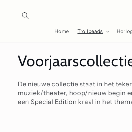
Meteen
naar de
content
Home
Trollbeads
Horlo
C
Voorjaarscollect
o
De nieuwe collectie staat in het teke
muziek/theater, hoop/nieuw begin e
l
een Special Edition kraal in het them
l