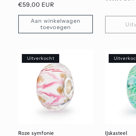
Normale
€59,00 EUR
prijs
prijs
Aan winkelwagen
Uit
toevoegen
Uitverkocht
Uitverko
Roze symfonie
IJskasteel