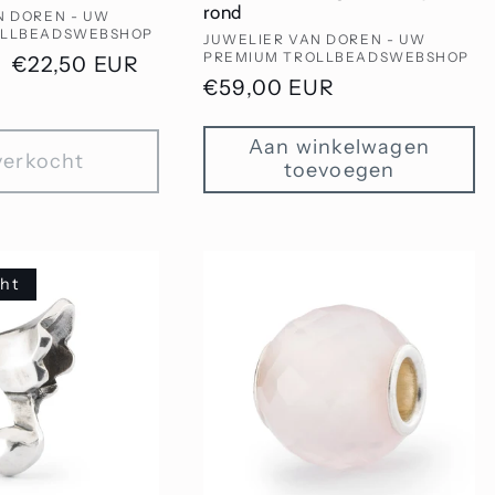
rond
N DOREN - UW
OLLBEADSWEBSHOP
Verkoper:
JUWELIER VAN DOREN - UW
PREMIUM TROLLBEADSWEBSHOP
Aanbiedingsprijs
€22,50 EUR
Normale
€59,00 EUR
prijs
Aan winkelwagen
verkocht
toevoegen
cht