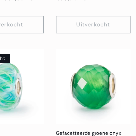
prijs
verkocht
Uitverkocht
cht
Gefacetteerde groene onyx