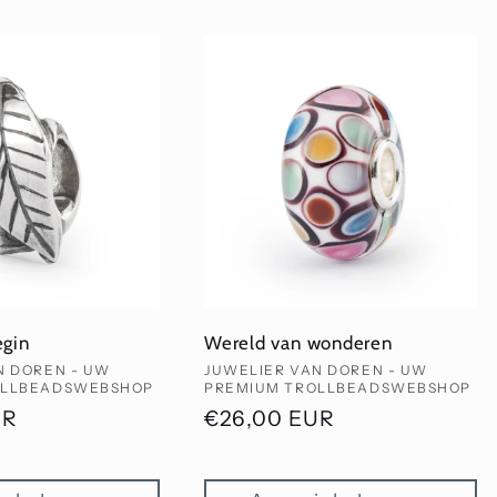
egin
Wereld van wonderen
Verkoper:
N DOREN - UW
JUWELIER VAN DOREN - UW
OLLBEADSWEBSHOP
PREMIUM TROLLBEADSWEBSHOP
UR
Normale
€26,00 EUR
prijs