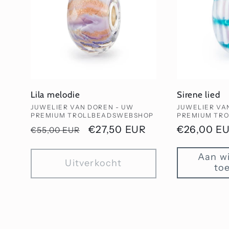
Lila melodie
Sirene lied
Verkoper:
Verkoper:
JUWELIER VAN DOREN - UW
JUWELIER VA
PREMIUM TROLLBEADSWEBSHOP
PREMIUM TR
Normale
Aanbiedingsprijs
€27,50 EUR
Normale
€26,00 E
€55,00 EUR
prijs
prijs
Aan w
Uitverkocht
to