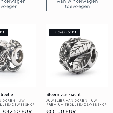
inkelwagen
Aan winkelwagen
evoegen
toevoegen
cht
Uitverkocht
libelle
Bloem van kracht
Verkoper:
N DOREN - UW
JUWELIER VAN DOREN - UW
OLLBEADSWEBSHOP
PREMIUM TROLLBEADSWEBSHOP
Aanbiedingsprijs
€32,50 EUR
Normale
€55,00 EUR