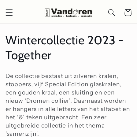
Meteen
naar de
Winkelwa
content
C
Wintercollectie 2023 -
o
Together
l
De collectie bestaat uit zilveren kralen,
l
stoppers, vijf Special Edition glaskralen,
een gouden kraal, een sluiting en een
e
nieuw ‘Dromen collier’. Daarnaast worden
er hangers in alle letters van het alfabet en
c
het ‘&’ teken uitgebracht. Een zeer
uitgebreide collectie in het thema
t
'samenzijn'.