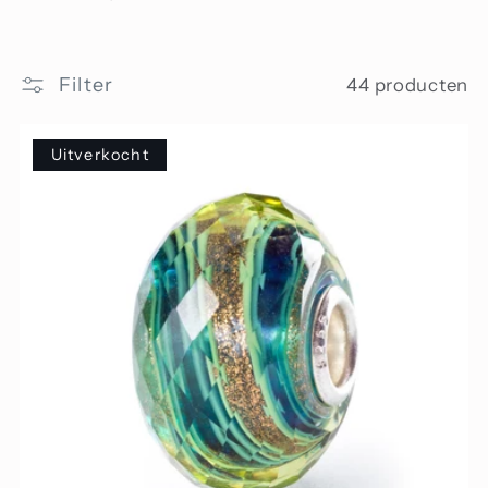
i
e
Filter
44 producten
:
Uitverkocht