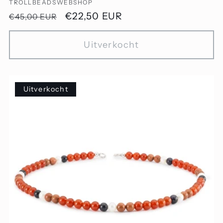
TROLLBEADSWEBSHOP
Normale
Aanbiedingsprijs
€22,50 EUR
€45,00 EUR
prijs
Uitverkocht
Uitverkocht