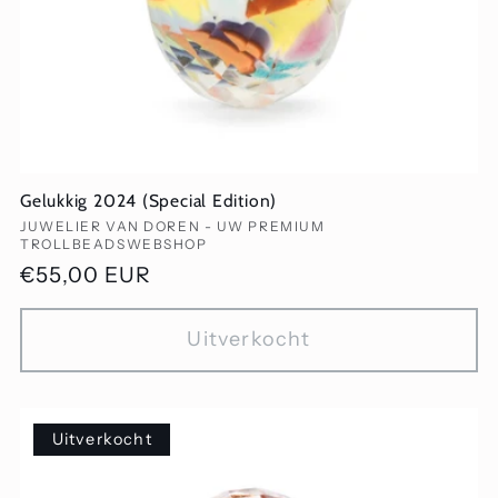
Gelukkig 2024 (Special Edition)
Verkoper:
JUWELIER VAN DOREN - UW PREMIUM
TROLLBEADSWEBSHOP
Normale
€55,00 EUR
prijs
Uitverkocht
Uitverkocht