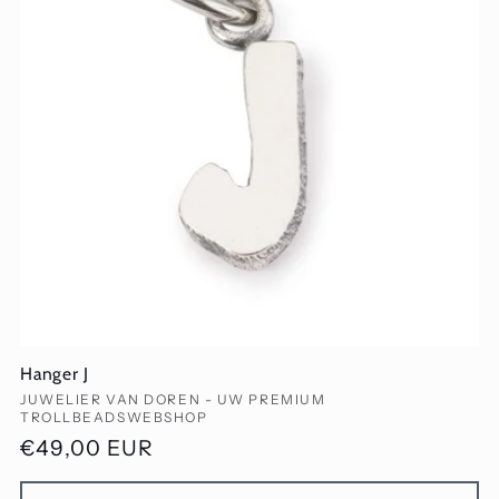
Hanger J
Verkoper:
JUWELIER VAN DOREN - UW PREMIUM
TROLLBEADSWEBSHOP
Normale
€49,00 EUR
prijs