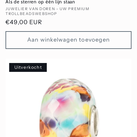
Als de sterren op één lijn staan
Verkoper:
JUWELIER VAN DOREN - UW PREMIUM
TROLLBEADSWEBSHOP
Normale
€49,00 EUR
prijs
Aan winkelwagen toevoegen
Uitverkocht