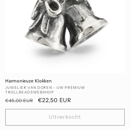
Harmonieuze Klokken
Verkoper:
JUWELIER VAN DOREN - UW PREMIUM
TROLLBEADSWEBSHOP
Normale
Aanbiedingsprijs
€22,50 EUR
€45,00 EUR
prijs
Uitverkocht