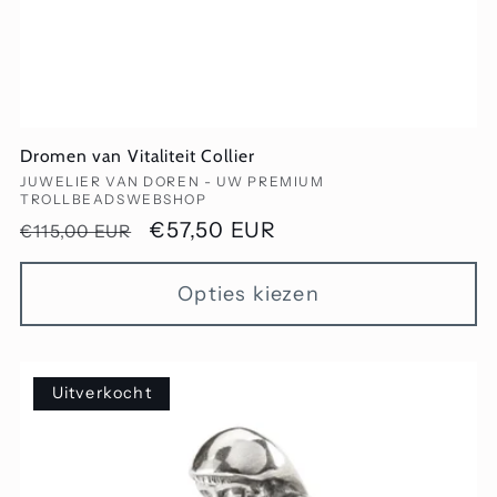
Dromen van Vitaliteit Collier
Verkoper:
JUWELIER VAN DOREN - UW PREMIUM
TROLLBEADSWEBSHOP
Normale
Aanbiedingsprijs
€57,50 EUR
€115,00 EUR
prijs
Opties kiezen
Uitverkocht