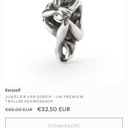
Kerstelf
Verkoper:
JUWELIER VAN DOREN - UW PREMIUM
TROLLBEADSWEBSHOP
Normale
Aanbiedingsprijs
€32,50 EUR
€65,00 EUR
prijs
Uitverkocht