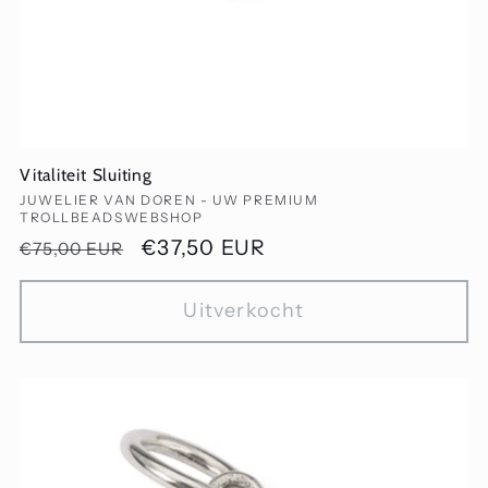
Vitaliteit Sluiting
Verkoper:
JUWELIER VAN DOREN - UW PREMIUM
TROLLBEADSWEBSHOP
Normale
Aanbiedingsprijs
€37,50 EUR
€75,00 EUR
prijs
Uitverkocht