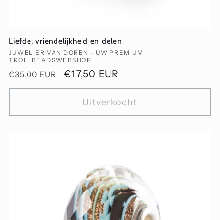
Liefde, vriendelijkheid en delen
Verkoper:
JUWELIER VAN DOREN - UW PREMIUM
TROLLBEADSWEBSHOP
Normale
Aanbiedingsprijs
€17,50 EUR
€35,00 EUR
prijs
Uitverkocht