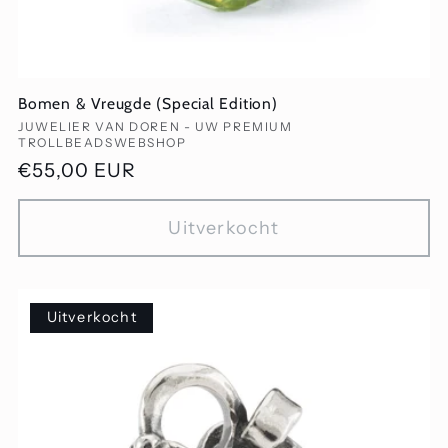
Bomen & Vreugde (Special Edition)
Verkoper:
JUWELIER VAN DOREN - UW PREMIUM
TROLLBEADSWEBSHOP
Normale
€55,00 EUR
prijs
Uitverkocht
Uitverkocht