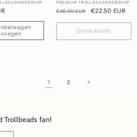
OLLBEADSWEBSHOP
PREMIUM TROLLBEADSWEBSHOP
UR
Normale
Aanbiedingspri
€22,50 EUR
€45,00 EUR
prijs
inkelwagen
Uitverkocht
evoegen
1
2
 Trollbeads fan!