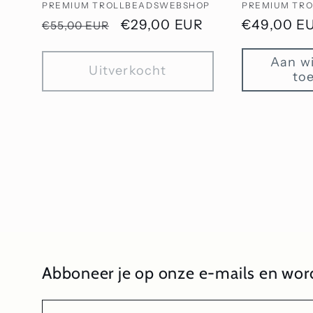
PREMIUM TROLLBEADSWEBSHOP
PREMIUM TR
Normale
Aanbiedingsprijs
€29,00 EUR
Normale
€49,00 E
€55,00 EUR
prijs
prijs
Aan w
Uitverkocht
to
Abboneer je op onze e-mails en word