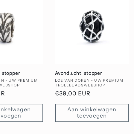
Avondlucht, stopper
, stopper
Verkoper:
LOE VAN DOREN - UW PREMIUM
EN - UW PREMIUM
TROLLBEADSWEBSHOP
WEBSHOP
Normale
€39,00 EUR
UR
prijs
inkelwagen
Aan winkelwagen
evoegen
toevoegen