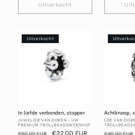
Uitverkocht
Uit
Uitverkocht
Uitverko
In liefde verbonden, stopper
Achtknoop, 
Verkoper:
Verkoper:
JUWELIER VAN DOREN - UW
LOE VAN DOR
PREMIUM TROLLBEADSWEBSHOP
TROLLBEADS
Normale
Aanbiedingsprijs
€32,00 EUR
Normale
€65,00 EUR
€45,00 EUR