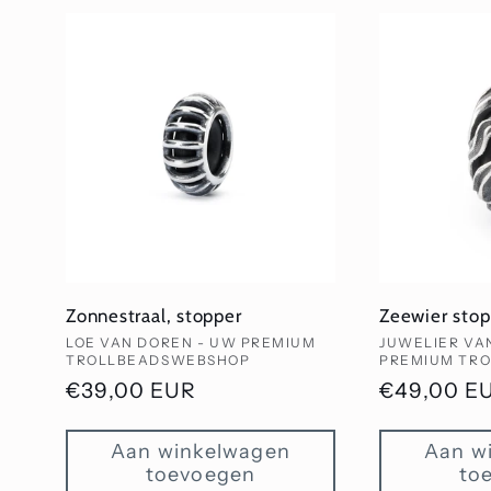
Zonnestraal, stopper
Zeewier stop
Verkoper:
Verkoper:
LOE VAN DOREN - UW PREMIUM
JUWELIER VA
TROLLBEADSWEBSHOP
PREMIUM TR
Normale
€39,00 EUR
Normale
€49,00 E
prijs
prijs
Aan winkelwagen
Aan w
toevoegen
to