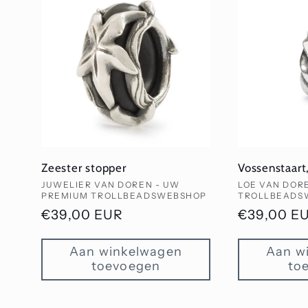
Zeester stopper
Vossenstaart
Verkoper:
Verkoper:
JUWELIER VAN DOREN - UW
LOE VAN DOR
PREMIUM TROLLBEADSWEBSHOP
TROLLBEADS
Normale
€39,00 EUR
Normale
€39,00 E
prijs
prijs
Aan winkelwagen
Aan w
toevoegen
to