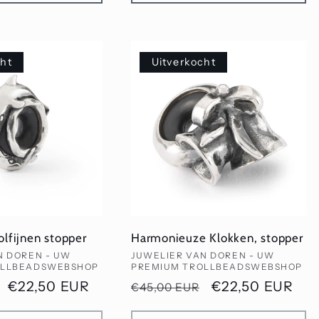
cht
Uitverkocht
olfijnen stopper
Harmonieuze Klokken, stopper
Verkoper:
N DOREN - UW
JUWELIER VAN DOREN - UW
OLLBEADSWEBSHOP
PREMIUM TROLLBEADSWEBSHOP
Aanbiedingsprijs
€22,50 EUR
Normale
Aanbiedingspri
€22,50 EUR
€45,00 EUR
prijs