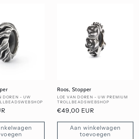
per
Roos, Stopper
Verkoper:
N DOREN - UW
LOE VAN DOREN - UW PREMIUM
OLLBEADSWEBSHOP
TROLLBEADSWEBSHOP
UR
Normale
€49,00 EUR
prijs
inkelwagen
Aan winkelwagen
evoegen
toevoegen