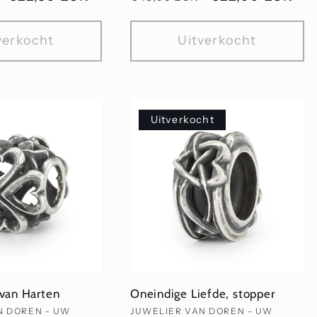
prijs
verkocht
Uitverkocht
Uitverkocht
van Harten
Oneindige Liefde, stopper
Verkoper:
N DOREN - UW
JUWELIER VAN DOREN - UW