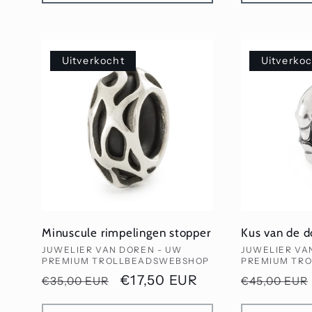
Uitverkocht
Uitverko
Minuscule rimpelingen stopper
Kus van de d
Verkoper:
Verkoper:
JUWELIER VAN DOREN - UW
JUWELIER VA
PREMIUM TROLLBEADSWEBSHOP
PREMIUM TR
Normale
Aanbiedingsprijs
€17,50 EUR
Normale
€35,00 EUR
€45,00 EUR
prijs
prijs