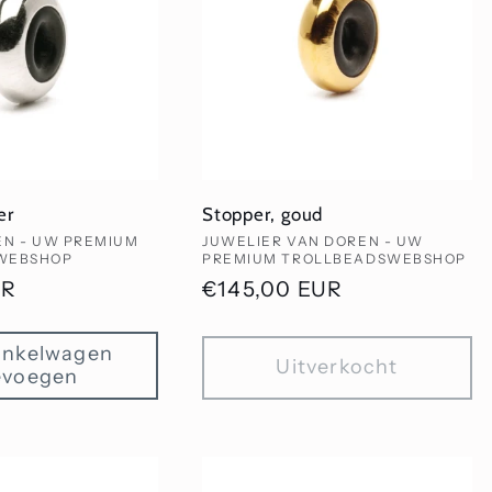
er
Stopper, goud
Verkoper:
EN - UW PREMIUM
JUWELIER VAN DOREN - UW
WEBSHOP
PREMIUM TROLLBEADSWEBSHOP
UR
Normale
€145,00 EUR
prijs
inkelwagen
Uitverkocht
evoegen