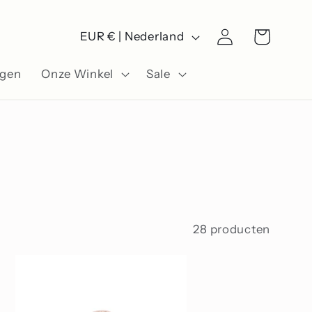
L
Winkelwagen
Inloggen
EUR € | Nederland
a
ngen
Onze Winkel
Sale
n
d
/
r
e
g
28 producten
i
o