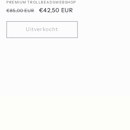
PREMIUM TROLLBEADSWEBSHOP
js
Normale
Aanbiedingsprijs
€42,50 EUR
€85,00 EUR
prijs
Uitverkocht