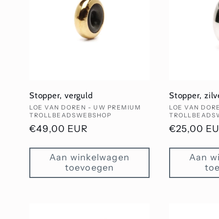
e
c
t
Stopper, verguld
Stopper, zilv
i
Verkoper:
Verkoper:
LOE VAN DOREN - UW PREMIUM
LOE VAN DOR
TROLLBEADSWEBSHOP
TROLLBEADS
Normale
€49,00 EUR
Normale
€25,00 E
e
prijs
prijs
Aan winkelwagen
Aan w
:
toevoegen
to