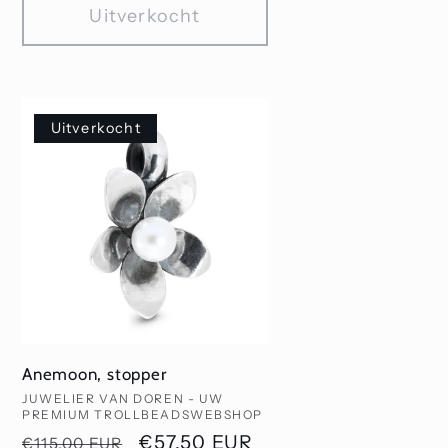
Uitverkocht
Uitverkocht
Anemoon, stopper
Verkoper:
JUWELIER VAN DOREN - UW
PREMIUM TROLLBEADSWEBSHOP
js
Normale
Aanbiedingsprijs
€57,50 EUR
€115,00 EUR