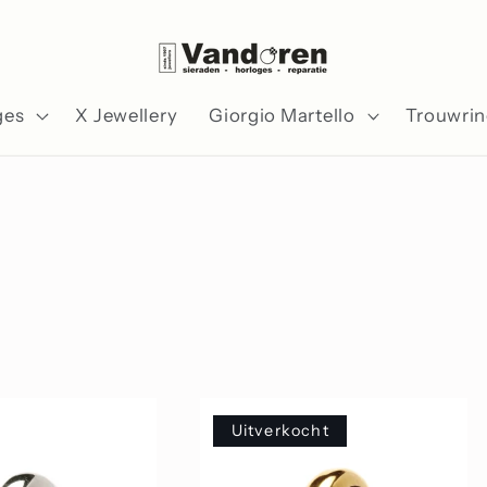
ges
X Jewellery
Giorgio Martello
Trouwri
Uitverkocht