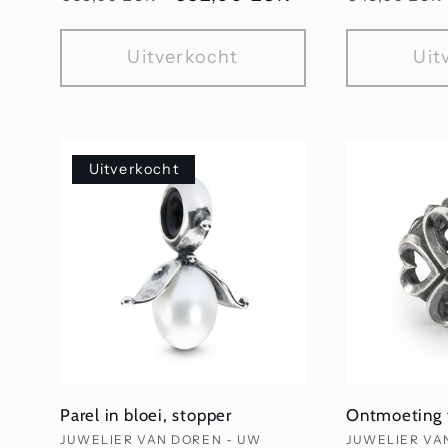
prijs
prijs
Uitverkocht
Uit
Uitverkocht
Parel in bloei, stopper
Ontmoeting 
Verkoper:
Verkoper:
JUWELIER VAN DOREN - UW
JUWELIER VA