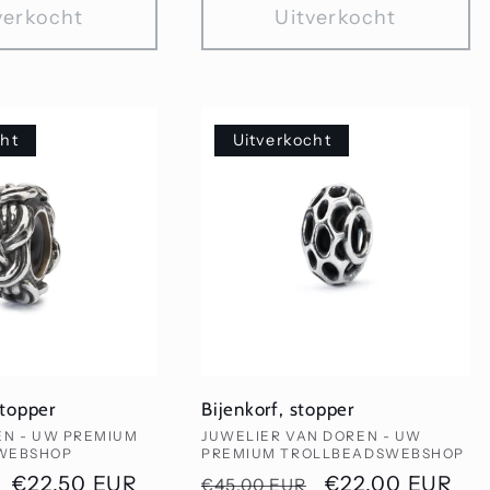
verkocht
Uitverkocht
cht
Uitverkocht
stopper
Bijenkorf, stopper
Verkoper:
EN - UW PREMIUM
JUWELIER VAN DOREN - UW
WEBSHOP
PREMIUM TROLLBEADSWEBSHOP
Aanbiedingsprijs
€22,50 EUR
Normale
Aanbiedingspri
€22,00 EUR
€45,00 EUR