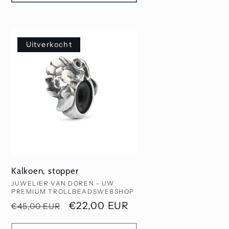
Uitverkocht
Kalkoen, stopper
Verkoper:
JUWELIER VAN DOREN - UW
PREMIUM TROLLBEADSWEBSHOP
js
Normale
Aanbiedingsprijs
€22,00 EUR
€45,00 EUR
prijs