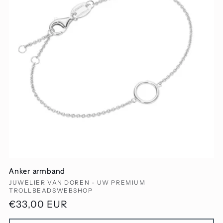
Anker armband
Verkoper:
JUWELIER VAN DOREN - UW PREMIUM
TROLLBEADSWEBSHOP
Normale
€33,00 EUR
prijs