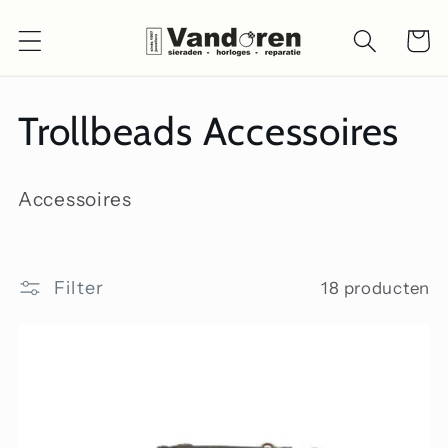
Meteen
naar de
Winkelwa
content
C
Trollbeads Accessoires
o
Accessoires
l
l
Filter
18 producten
e
c
t