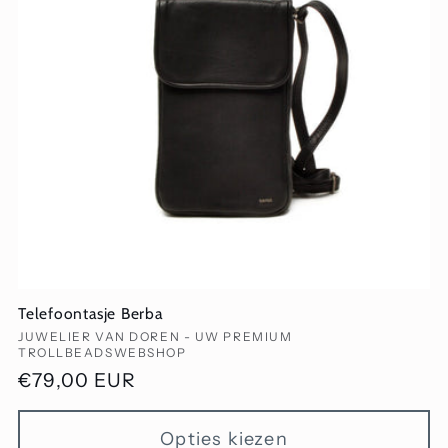
i
e
:
Telefoontasje Berba
Verkoper:
JUWELIER VAN DOREN - UW PREMIUM
TROLLBEADSWEBSHOP
Normale
€79,00 EUR
prijs
Opties kiezen