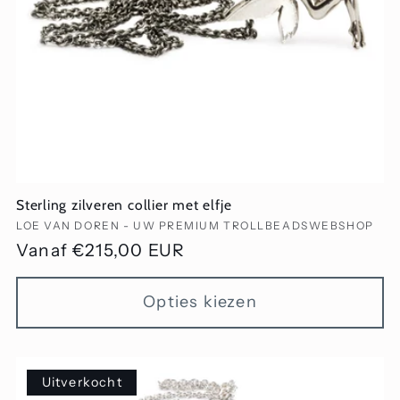
Sterling zilveren collier met elfje
Verkoper:
LOE VAN DOREN - UW PREMIUM TROLLBEADSWEBSHOP
Normale
Vanaf €215,00 EUR
prijs
Opties kiezen
Uitverkocht