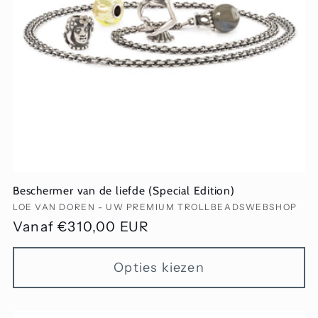
i
e
:
Beschermer van de liefde (Special Edition)
Verkoper:
LOE VAN DOREN - UW PREMIUM TROLLBEADSWEBSHOP
Normale
Vanaf €310,00 EUR
prijs
Opties kiezen