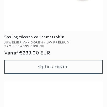
Sterling zilveren collier met robijn
Verkoper:
JUWELIER VAN DOREN - UW PREMIUM
TROLLBEADSWEBSHOP
Normale
Vanaf €239,00 EUR
prijs
Opties kiezen