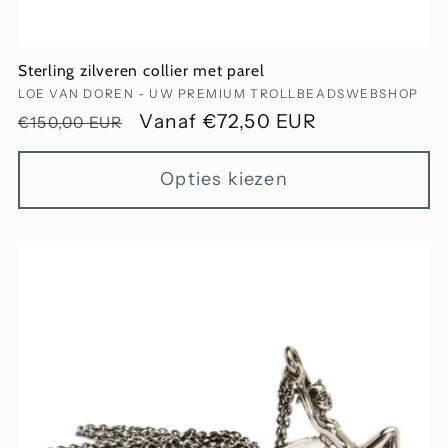
Sterling zilveren collier met parel
Verkoper:
LOE VAN DOREN - UW PREMIUM TROLLBEADSWEBSHOP
Normale
Aanbiedingsprijs
Vanaf €72,50 EUR
€150,00 EUR
prijs
Opties kiezen