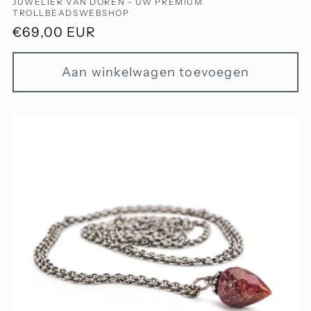
Verkoper:
JUWELIER VAN DOREN - UW PREMIUM
TROLLBEADSWEBSHOP
Normale
€69,00 EUR
prijs
Aan winkelwagen toevoegen