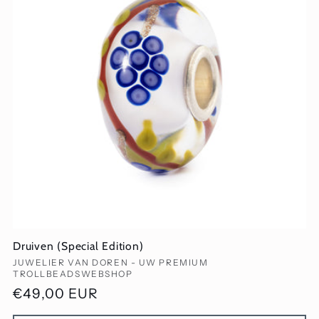
Druiven (Special Edition)
Verkoper:
JUWELIER VAN DOREN - UW PREMIUM
TROLLBEADSWEBSHOP
Normale
€49,00 EUR
prijs