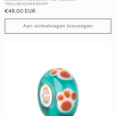
Verkoper:
TROLLBEADSWEBSHOP
Normale
€49,00 EUR
prijs
Aan winkelwagen toevoegen