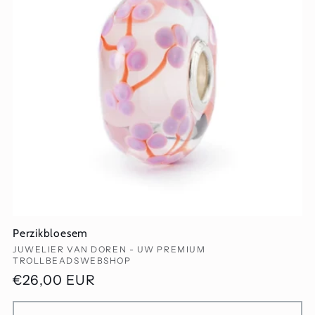
Perzikbloesem
Verkoper:
JUWELIER VAN DOREN - UW PREMIUM
TROLLBEADSWEBSHOP
Normale
€26,00 EUR
prijs