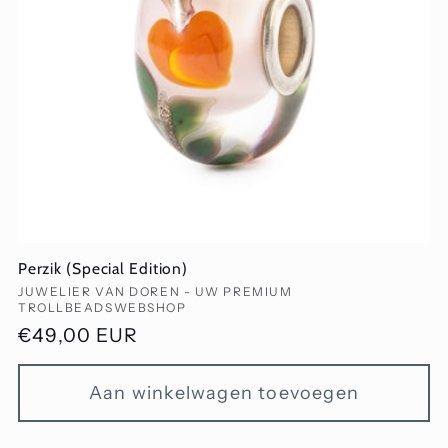
i
e
:
Perzik (Special Edition)
Verkoper:
JUWELIER VAN DOREN - UW PREMIUM
TROLLBEADSWEBSHOP
Normale
€49,00 EUR
prijs
Aan winkelwagen toevoegen