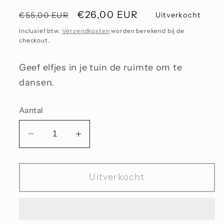
Normale
Aanbiedingsprijs
€26,00 EUR
€55,00 EUR
Uitverkocht
prijs
Inclusief btw.
Verzendkosten
worden berekend bij de
checkout.
Geef elfjes in je tuin de ruimte om te
dansen.
Aantal
Aantal
Aantal
verlagen
verhogen
voor
voor
Uitverkocht
Waterlelie
Waterlelie
familie
familie