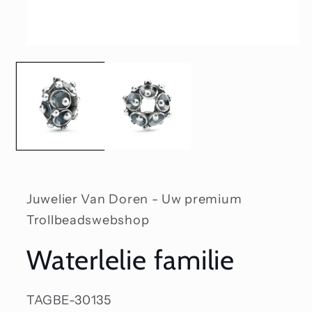
Media
1
openen
in
modaal
Juwelier Van Doren - Uw premium
Trollbeadswebshop
Waterlelie familie
SKU:
TAGBE-30135