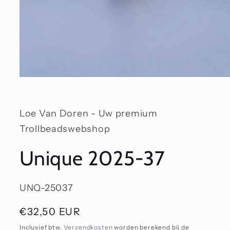
Media
1
openen
in
modaal
Loe Van Doren - Uw premium
Trollbeadswebshop
Unique 2025-37
SKU:
UNQ-25037
Normale
€32,50 EUR
prijs
Inclusief btw.
Verzendkosten
worden berekend bij de