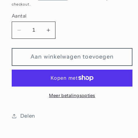
checkout.
Aantal
Aantal
Aantal
verlagen
verhogen
voor
voor
Aan winkelwagen toevoegen
Unique
Unique
2025-
2025-
37
37
Meer betalingsopties
Delen