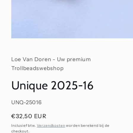
Media
1
openen
in
modaal
Loe Van Doren - Uw premium
Trollbeadswebshop
Unique 2025-16
SKU:
UNQ-25016
Normale
€32,50 EUR
prijs
Inclusief btw.
Verzendkosten
worden berekend bij de
checkout.