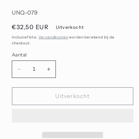
SKU:
UNQ-079
Normale
€32,50 EUR
Uitverkocht
prijs
Inclusief btw.
Verzendkosten
worden berekend bij de
checkout.
Aantal
Aantal
Aantal
verlagen
verhogen
voor
voor
Uitverkocht
Unique
Unique
2024
2024
-
-
Kraal
Kraal
79
79