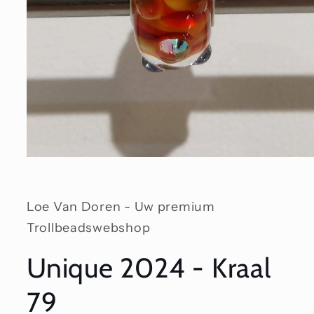
Media
1
openen
in
modaal
Loe Van Doren - Uw premium
Trollbeadswebshop
Unique 2024 - Kraal
79