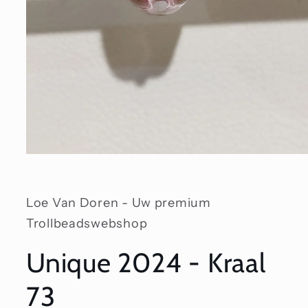
Media
1
openen
in
modaal
Loe Van Doren - Uw premium
Trollbeadswebshop
Unique 2024 - Kraal
73