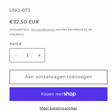
SKU:
UNQ-073
Normale
€32,50 EUR
prijs
Inclusief btw.
Verzendkosten
worden berekend bij de
checkout.
Aantal
Aantal
Aantal
verlagen
verhogen
voor
voor
Aan winkelwagen toevoegen
Unique
Unique
2024
2024
-
-
Kraal
Kraal
73
73
Meer betalingsopties