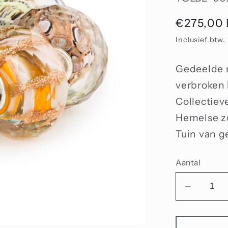
Normale
€275,00
prijs
Inclusief btw.
Gedeelde 
verbroken 
Collectieve
Hemelse z
Tuin van g
Aantal
Aantal
verlage
voor