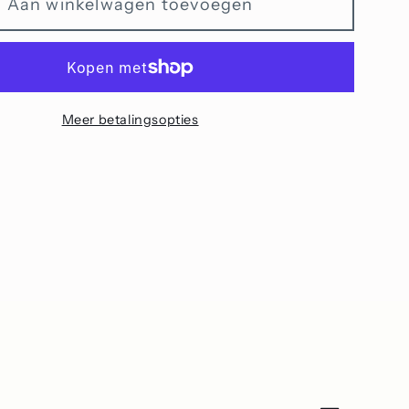
Aan winkelwagen toevoegen
Tuin
van
ing
Verzorging
en
t
Aandacht
Meer betalingsopties
set