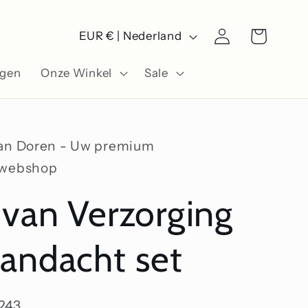
L
Winkelwagen
Inloggen
EUR € | Nederland
a
ngen
Onze Winkel
Sale
n
d
/
Van Doren - Uw premium
r
swebshop
e
 van Verzorging
g
i
andacht set
o
243