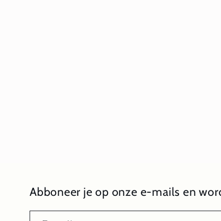
1
openen
in
modaal
Abboneer je op onze e-mails en word