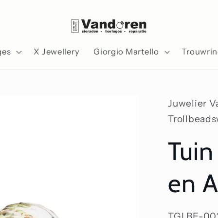
ges
X Jewellery
Giorgio Martello
Trouwri
Juwelier 
Trollbead
Tuin
en A
SKU:
TGLBE-00