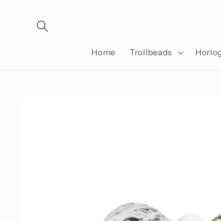
Meteen
naar de
content
Home
Trollbeads
Horlo
Ga direct naar
productinformatie