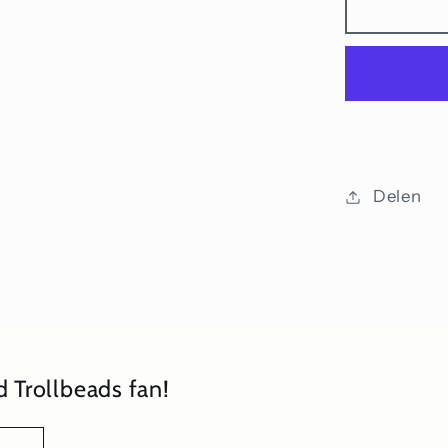
Tuin
van
Verzorg
en
Aandach
set
Delen
 Trollbeads fan!