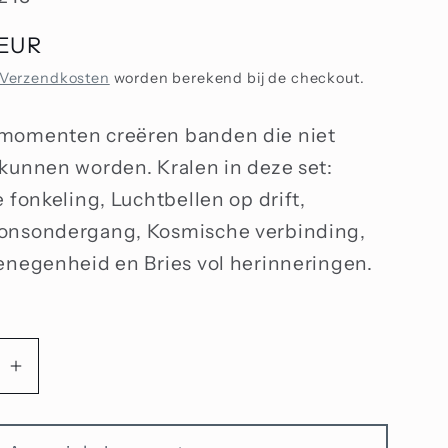
 EUR
Verzendkosten
worden berekend bij de checkout.
momenten creëren banden die niet
kunnen worden. Kralen in deze set:
 fonkeling, Luchtbellen op drift,
onsondergang, Kosmische verbinding,
enegenheid en Bries vol herinneringen.
Aantal
n
verhogen
voor