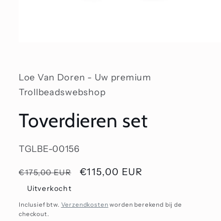
Media
1
openen
in
modaal
Loe Van Doren - Uw premium
Trollbeadswebshop
Toverdieren set
SKU:
TGLBE-00156
Normale
Aanbiedingsprijs
€115,00 EUR
€175,00 EUR
prijs
Uitverkocht
Inclusief btw.
Verzendkosten
worden berekend bij de
checkout.