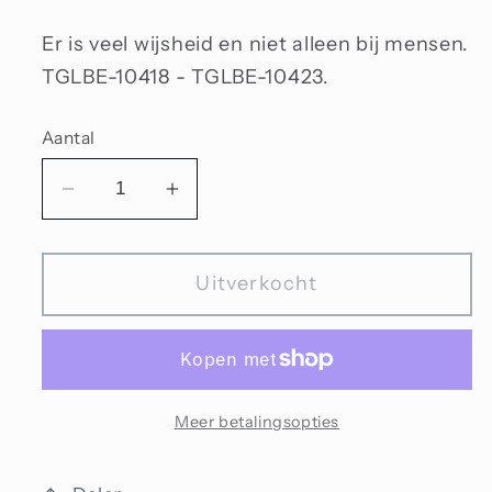
Er is veel wijsheid en niet alleen bij mensen.
TGLBE-10418 - TGLBE-10423.
Aantal
Aantal
Aantal
verlagen
verhogen
voor
voor
Uitverkocht
Toverdieren
Toverdieren
set
set
Meer betalingsopties