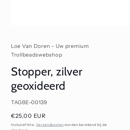
Media
1
openen
in
modaal
Loe Van Doren - Uw premium
Trollbeadswebshop
Stopper, zilver
geoxideerd
SKU:
TAGBE-00139
Normale
€25,00 EUR
prijs
Inclusief btw.
Verzendkosten
worden berekend bij de