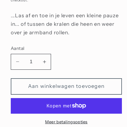
checkout.
...Las af en toe in je leven een kleine pauze
in... of tussen de kralen die heen en weer
over je armband rollen.
Aantal
Aantal
Aantal
verlagen
verhogen
voor
voor
Aan winkelwagen toevoegen
Stopper,
Stopper,
zilver
zilver
geoxideerd
geoxideerd
Meer betalingsopties