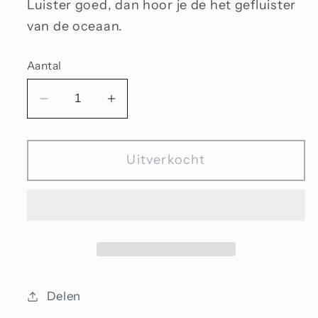
Luister goed, dan hoor je de het gefluister
van de oceaan.
Aantal
Aantal
Aantal
verlagen
verhogen
voor
voor
Uitverkocht
Stem
Stem
van
van
de
de
oceaan
oceaan
Delen