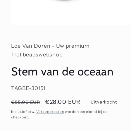
Media
1
openen
in
modaal
Loe Van Doren - Uw premium
Trollbeadswebshop
Stem van de oceaan
SKU:
TAGBE-30151
Normale
Aanbiedingsprijs
€28,00 EUR
€55,00 EUR
Uitverkocht
prijs
Inclusief btw.
Verzendkosten
worden berekend bij de
checkout.