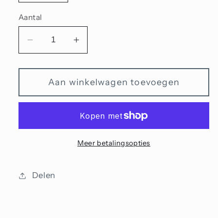
Aantal
Aantal
Aantal
verlagen
verhogen
voor
voor
Aan winkelwagen toevoegen
Startersarmband
Startersarmband
Kastanje
Kastanje
hart
hart
Meer betalingsopties
Delen