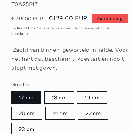
SKU:
TSA25B17
Normale
Aanbiedingsprijs
€129,00 EUR
€215,00 EUR
Aanbieding
prijs
Inclusief btw.
Verzendkosten
worden berekend bij de
checkout.
Zacht van binnen, geworteld in liefde. Voor
het hart dat beschermt, koestert en nooit
stopt met geven.
Grootte
17 cm
18 cm
19 cm
20 cm
21 cm
22 cm
23 cm