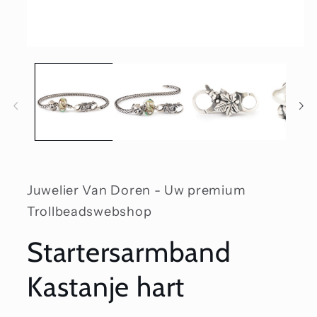
Media
1
openen
in
modaal
Juwelier Van Doren - Uw premium
Trollbeadswebshop
Startersarmband
Kastanje hart