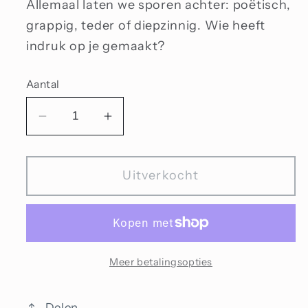
Allemaal laten we sporen achter: poëtisch,
grappig, teder of diepzinnig. Wie heeft
indruk op je gemaakt?
Aantal
Aantal
Aantal
verlagen
verhogen
voor
voor
Uitverkocht
Sporen
Sporen
Meer betalingsopties
Delen