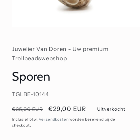
Media
1
openen
in
modaal
Juwelier Van Doren - Uw premium
Trollbeadswebshop
Sporen
SKU:
TGLBE-10144
Normale
Aanbiedingsprijs
€29,00 EUR
€35,00 EUR
Uitverkocht
prijs
Inclusief btw.
Verzendkosten
worden berekend bij de
checkout.