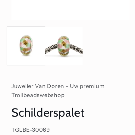
Media
1
openen
in
modaal
Juwelier Van Doren - Uw premium
Trollbeadswebshop
Schilderspalet
SKU:
TGLBE-30069