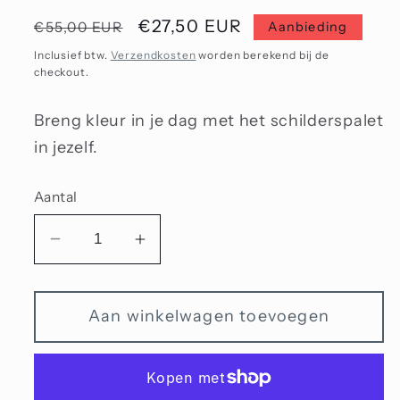
Normale
Aanbiedingsprijs
€27,50 EUR
€55,00 EUR
Aanbieding
prijs
Inclusief btw.
Verzendkosten
worden berekend bij de
checkout.
Breng kleur in je dag met het schilderspalet
in jezelf.
Aantal
Aantal
Aantal
verlagen
verhogen
voor
voor
Aan winkelwagen toevoegen
Schilderspalet
Schilderspalet