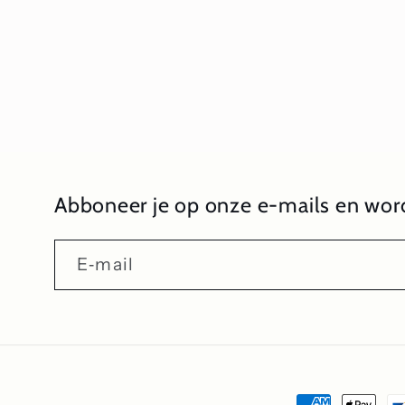
1
openen
in
modaal
Abboneer je op onze e-mails en word
E‑mail