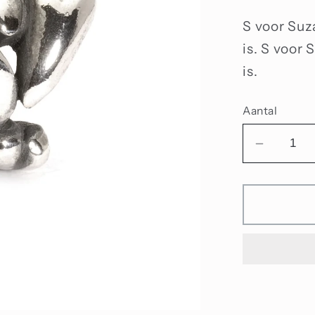
S voor Suz
is. S voor
is.
Aantal
Aantal
verlage
voor
S-
kraal