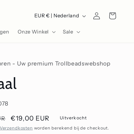
L
Winkelwagen
Inloggen
EUR € | Nederland
a
ngen
Onze Winkel
Sale
n
d
/
oren - Uw premium Trollbeadswebshop
r
aal
e
g
078
i
o
Aanbiedingsprijs
€19,00 EUR
UR
Uitverkocht
Verzendkosten
worden berekend bij de checkout.