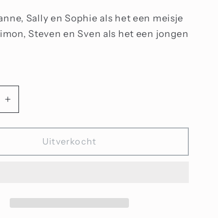
anne, Sally en Sophie als het een meisje
 Simon, Steven en Sven als het een jongen
Aantal
n
verhogen
voor
Uitverkocht
S-
kraal