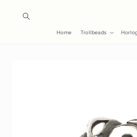
Meteen
naar de
content
Home
Trollbeads
Horlo
Ga direct naar
productinformatie