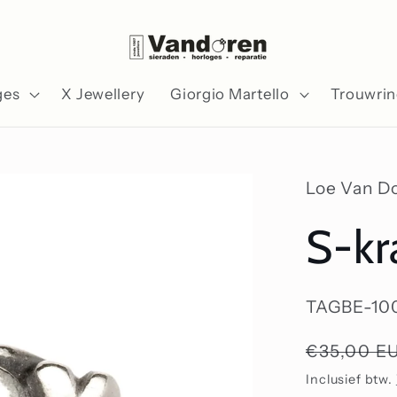
ges
X Jewellery
Giorgio Martello
Trouwri
Loe Van D
S-kr
SKU:
TAGBE-10
Normale
€35,00 E
prijs
Inclusief btw.