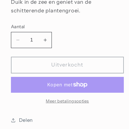
Duik in de zee en geniet van de
schitterende plantengroei.
Aantal
Aantal
Aantal
verlagen
verhogen
voor
voor
Uitverkocht
Roze
Roze
bloemblaadjes
bloemblaadjes
Meer betalingsopties
Delen