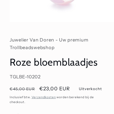
Media
1
openen
in
modaal
Juwelier Van Doren - Uw premium
Trollbeadswebshop
Roze bloemblaadjes
SKU:
TGLBE-10202
Normale
Aanbiedingsprijs
€23,00 EUR
€45,00 EUR
Uitverkocht
prijs
Inclusief btw.
Verzendkosten
worden berekend bij de
checkout.