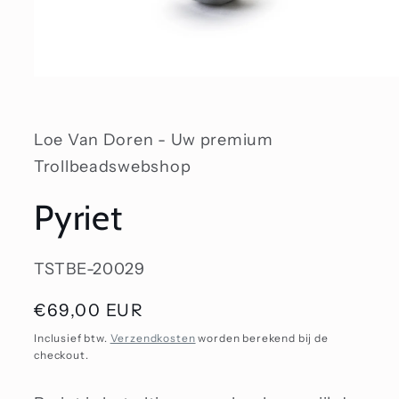
Media
1
openen
in
modaal
Loe Van Doren - Uw premium
Trollbeadswebshop
Pyriet
SKU:
TSTBE-20029
Normale
€69,00 EUR
prijs
Inclusief btw.
Verzendkosten
worden berekend bij de
checkout.