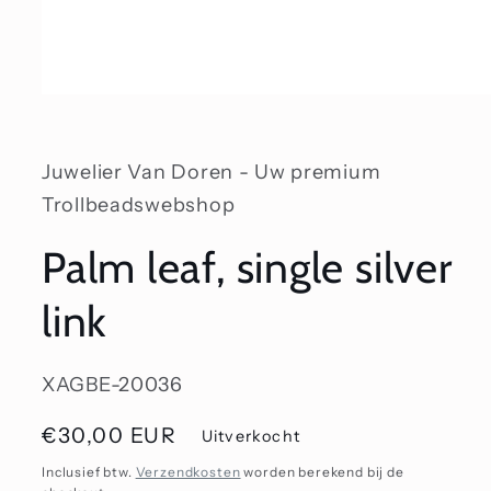
Media
1
openen
in
modaal
Juwelier Van Doren - Uw premium
Trollbeadswebshop
Palm leaf, single silver
link
SKU:
XAGBE-20036
Normale
€30,00 EUR
Uitverkocht
prijs
Inclusief btw.
Verzendkosten
worden berekend bij de