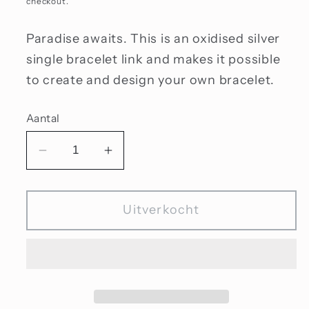
checkout.
Paradise awaits. This is an oxidised silver
single bracelet link and makes it possible
to create and design your own bracelet.
Aantal
Aantal
Aantal
verlagen
verhogen
voor
voor
Uitverkocht
Palm
Palm
leaf,
leaf,
single
single
silver
silver
link
link