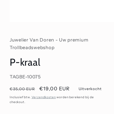
Media
1
openen
in
modaal
Juwelier Van Doren - Uw premium
Trollbeadswebshop
P-kraal
SKU:
TAGBE-10075
Normale
Aanbiedingsprijs
€19,00 EUR
€35,00 EUR
Uitverkocht
prijs
Inclusief btw.
Verzendkosten
worden berekend bij de
checkout.