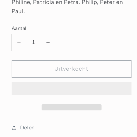
Philine, Patricia en Petra. Philip, Peter en
Paul.
Aantal
Aantal
Aantal
verlagen
verhogen
voor
voor
Uitverkocht
P-
P-
kraal
kraal
Delen