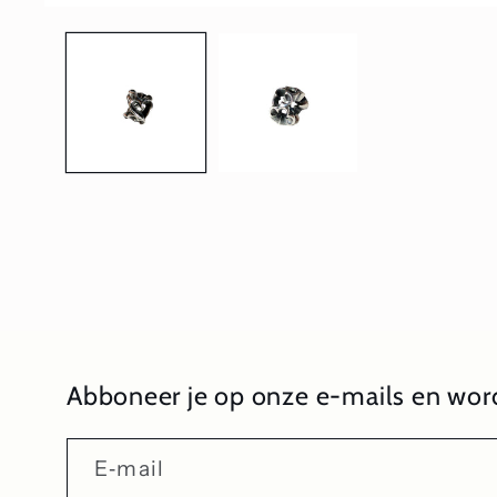
Media
1
openen
in
modaal
Abboneer je op onze e-mails en word
E‑mail