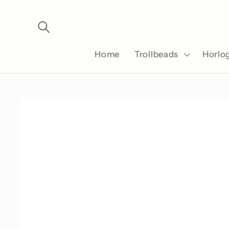
Meteen
naar de
content
Home
Trollbeads
Horlo
Ga direct naar
productinformatie