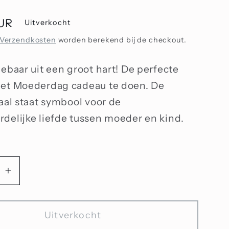
EUR
Uitverkocht
Verzendkosten
worden berekend bij de checkout.
gebaar uit een groot hart! De perfecte
met Moederdag cadeau te doen. De
raal staat symbool voor de
delijke liefde tussen moeder en kind.
Aantal
n
verhogen
voor
Uitverkocht
aardelijke
Onvoorwaardelijke