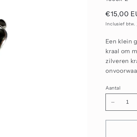
Normale
€15,00 
prijs
Inclusief btw.
Een klein 
kraal om 
zilveren k
onvoorwaar
Aantal
Aantal
verlage
voor
Onvoorw