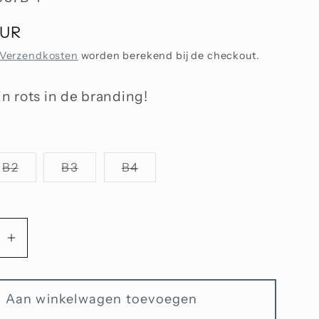
EUR
Verzendkosten
worden berekend bij de checkout.
jn rots in de branding!
Variant
Variant
Variant
B2
B3
B4
uitverkocht
uitverkocht
uitverkocht
of
of
of
niet
niet
niet
beschikbaar
beschikbaar
beschikbaar
Aantal
n
verhogen
voor
Aan winkelwagen toevoegen
jke
Natuurlijke