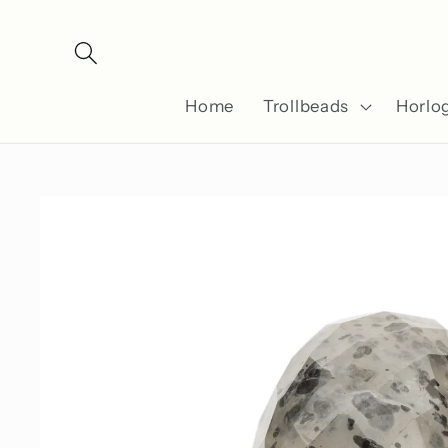
Meteen
naar de
content
Home
Trollbeads
Horlo
Ga direct naar
productinformatie