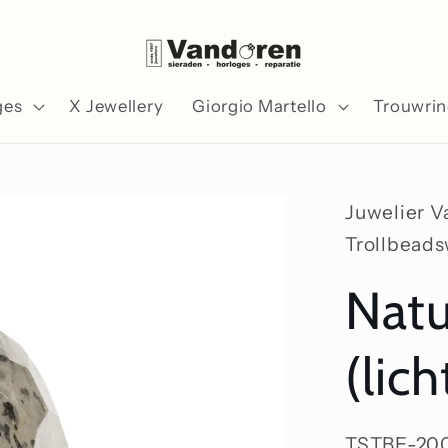
ges
X Jewellery
Giorgio Martello
Trouwri
Juwelier 
Trollbead
Natu
(lich
SKU:
TSTBE­-20