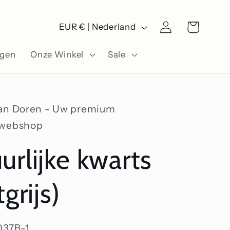
L
Winkelwagen
Inloggen
EUR € | Nederland
a
ngen
Onze Winkel
Sale
n
d
/
Van Doren - Uw premium
r
swebshop
e
urlijke kwarts
g
i
tgrijs)
o
037B-1