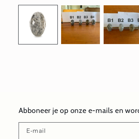
1
openen
in
modaal
Abboneer je op onze e-mails en word
E‑mail