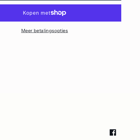
kwarts
s)
(lichtgrijs)
Meer betalingsopties
Facebook