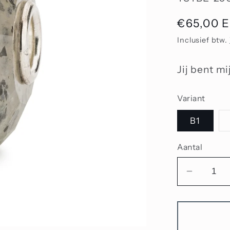
Normale
€65,00 
prijs
Inclusief btw.
Jij bent mi
Variant
B1
Aantal
Aantal
verlage
voor
Natuurli