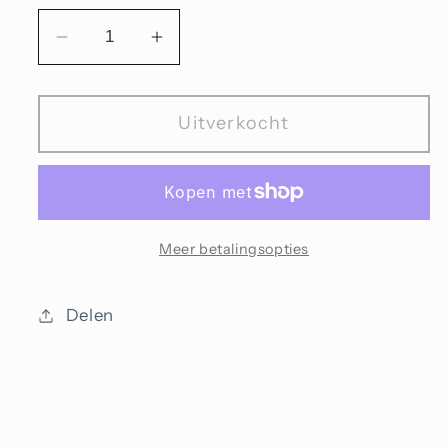
Aantal
Aantal
verlagen
verhogen
voor
voor
Uitverkocht
Munt
Munt
Meer betalingsopties
Delen