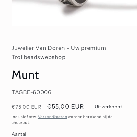
Media
1
openen
in
modaal
Juwelier Van Doren - Uw premium
Trollbeadswebshop
Munt
SKU:
TAGBE-60006
Normale
Aanbiedingsprijs
€55,00 EUR
€75,00 EUR
Uitverkocht
prijs
Inclusief btw.
Verzendkosten
worden berekend bij de
checkout.
Aantal