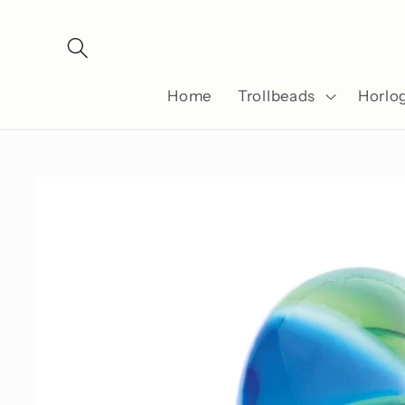
Meteen
naar de
content
Home
Trollbeads
Horlo
Ga direct naar
productinformatie