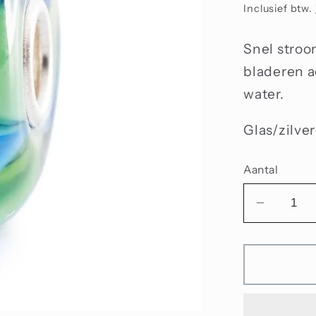
prijs
Inclusief btw.
Snel stroo
bladeren a
water.
Glas/zilve
Aantal
Aantal
verlage
voor
Mistgek