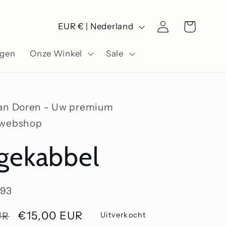
L
Winkelwagen
Inloggen
EUR € | Nederland
a
ngen
Onze Winkel
Sale
n
d
/
Van Doren - Uw premium
r
swebshop
e
gekabbel
g
i
193
o
Aanbiedingsprijs
€15,00 EUR
UR
Uitverkocht