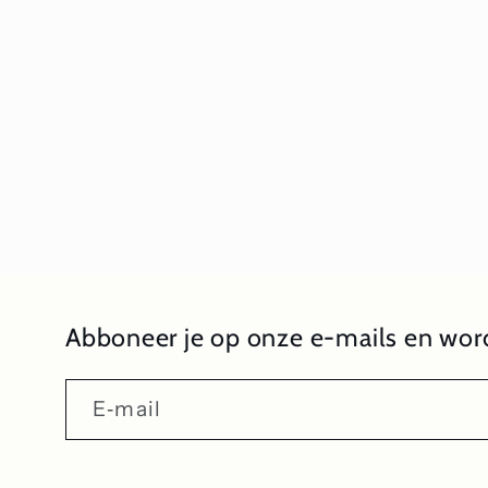
1
openen
in
modaal
Abboneer je op onze e-mails en word
E‑mail