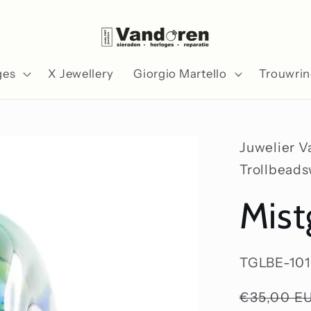
ges
X Jewellery
Giorgio Martello
Trouwri
Juwelier 
Trollbead
Mist
SKU:
TGLBE-10
Normale
€35,00 E