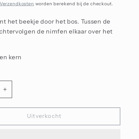
Verzendkosten
worden berekend bij de checkout.
mt het beekje door het bos. Tussen de
chtervolgen de nimfen elkaar over het
ren kern
Aantal
n
verhogen
voor
Uitverkocht
abbel
Mistgekabbel