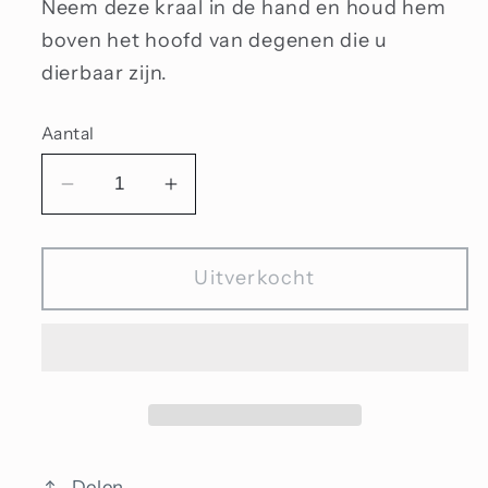
Neem deze kraal in de hand en houd hem
boven het hoofd van degenen die u
dierbaar zijn.
Aantal
Aantal
Aantal
verlagen
verhogen
voor
voor
Uitverkocht
Maretak
Maretak
Delen