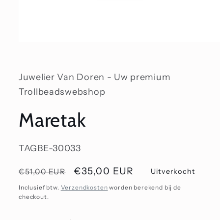
Media
1
openen
in
modaal
Juwelier Van Doren - Uw premium
Trollbeadswebshop
Maretak
SKU:
TAGBE-30033
Normale
Aanbiedingsprijs
€35,00 EUR
€51,00 EUR
Uitverkocht
prijs
Inclusief btw.
Verzendkosten
worden berekend bij de
checkout.