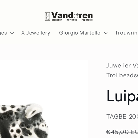
ges
X Jewellery
Giorgio Martello
Trouwri
Juwelier 
Trollbead
Luip
SKU:
TAGBE-20
Normale
€45,00 E