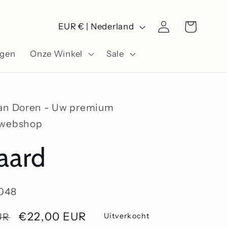
L
Winkelwagen
Inloggen
EUR € | Nederland
a
ngen
Onze Winkel
Sale
n
d
/
Van Doren - Uw premium
r
swebshop
e
aard
g
i
048
o
Aanbiedingsprijs
€22,00 EUR
UR
Uitverkocht