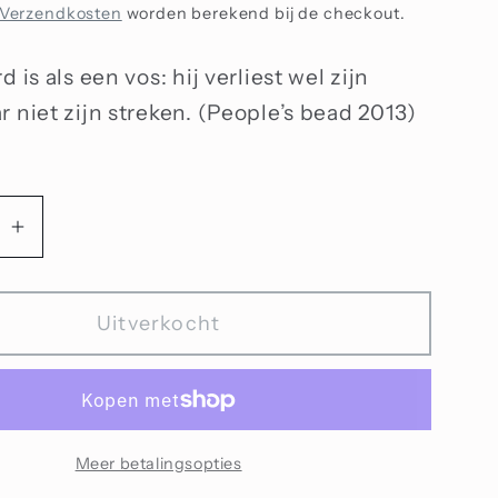
Verzendkosten
worden berekend bij de checkout.
d is als een vos: hij verliest wel zijn
r niet zijn streken. (People’s bead 2013)
Aantal
n
verhogen
voor
Uitverkocht
d
Luipaard
Meer betalingsopties