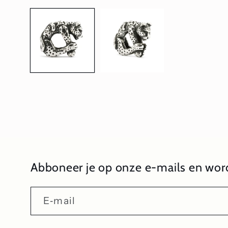
1
openen
in
modaal
Abboneer je op onze e-mails en word
E‑mail