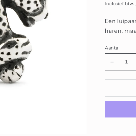
prijs
Inclusief btw.
Een luipaar
haren, maa
Aantal
Aantal
verlage
voor
Luipaar