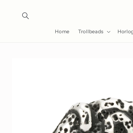
Meteen
naar de
content
Home
Trollbeads
Horlo
Ga direct naar
productinformatie