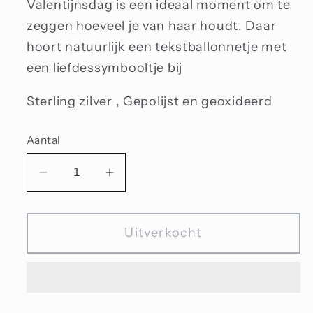
Valentijnsdag is een ideaal moment om te
zeggen hoeveel je van haar houdt. Daar
hoort natuurlijk een tekstballonnetje met
een liefdessymbooltje bij
Sterling zilver , Gepolijst en geoxideerd
Aantal
Aantal
Aantal
verlagen
verhogen
voor
voor
Uitverkocht
Love
Love
bubble
bubble