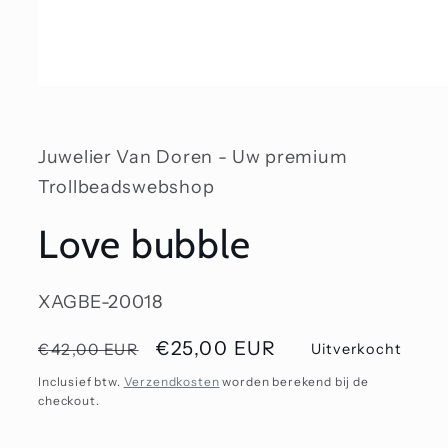
Media
1
openen
in
modaal
Juwelier Van Doren - Uw premium
Trollbeadswebshop
Love bubble
SKU:
XAGBE-20018
Normale
Aanbiedingsprijs
€25,00 EUR
€42,00 EUR
Uitverkocht
prijs
Inclusief btw.
Verzendkosten
worden berekend bij de
checkout.