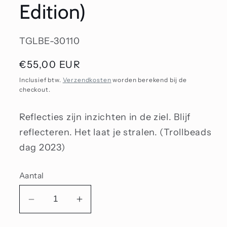
Edition)
SKU:
TGLBE-30110
Normale
€55,00 EUR
prijs
Inclusief btw.
Verzendkosten
worden berekend bij de
checkout.
Reflecties zijn inzichten in de ziel. Blijf
reflecteren. Het laat je stralen. (Trollbeads
dag 2023)
Aantal
Aantal
Aantal
verlagen
verhogen