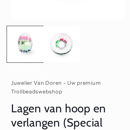
Media
1
openen
in
modaal
Juwelier Van Doren - Uw premium
Trollbeadswebshop
Lagen van hoop en
verlangen (Special