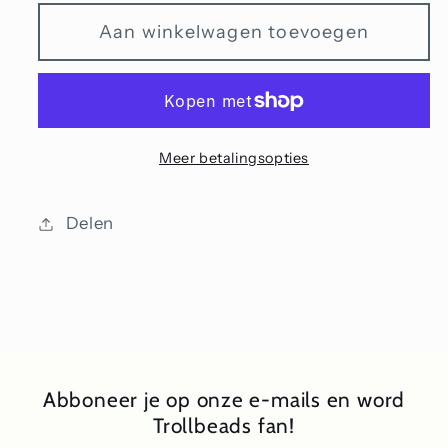
voor
voor
Aan winkelwagen toevoegen
Lagen
Lagen
van
van
hoop
hoop
en
en
verlangen
verlangen
Meer betalingsopties
(Special
(Special
Edition)
Edition)
Delen
Abboneer je op onze e-mails en word
Trollbeads fan!