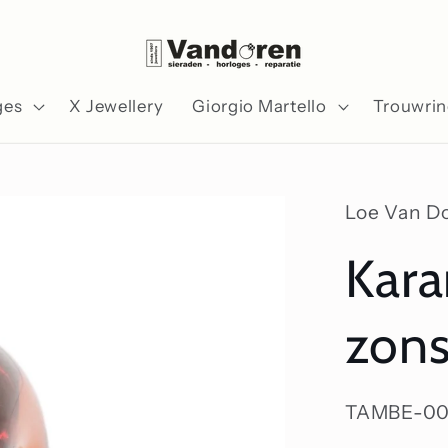
ges
X Jewellery
Giorgio Martello
Trouwri
Loe Van D
Kar
zon
SKU:
TAMBE-00