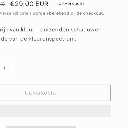
Aanbiedingsprijs
€29,00 EUR
UR
Uitverkocht
Verzendkosten
worden berekend bij de checkout.
rijk van kleur - duizenden schaduwen
nde van de kleurenspectrum.
Aantal
n
verhogen
voor
Uitverkocht
l
Karamel
ergang
zonsondergang