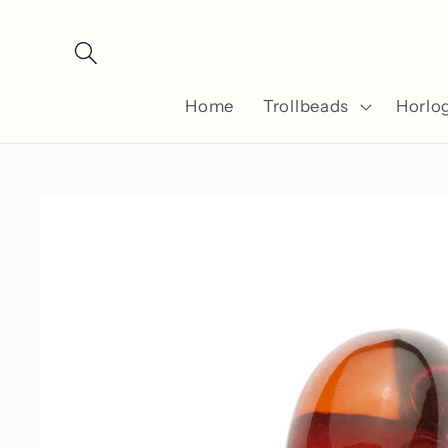
Meteen
naar de
content
Home
Trollbeads
Horlo
Ga direct naar
productinformatie