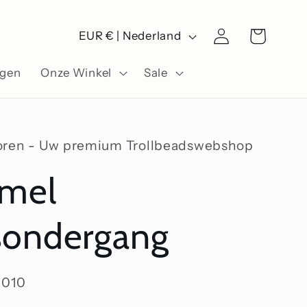
L
Winkelwagen
Inloggen
EUR € | Nederland
a
ngen
Onze Winkel
Sale
n
d
/
oren - Uw premium Trollbeadswebshop
r
amel
e
g
sondergang
i
o
010