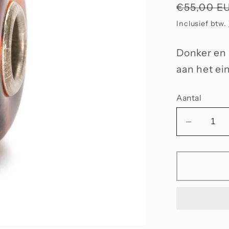
Normale
€55,00 E
prijs
Inclusief btw.
Donker en 
aan het ei
Aantal
Aantal
verlage
voor
Karame
zonsond