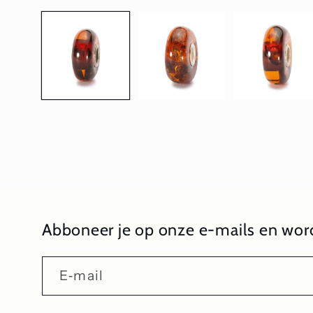
1
openen
in
modaal
Abboneer je op onze e-mails en word
E‑mail