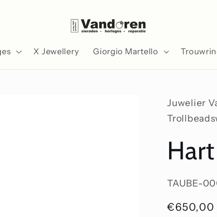
ges
X Jewellery
Giorgio Martello
Trouwri
Juwelier 
Trollbead
Hart
SKU:
TAUBE-00
Normale
€650,00