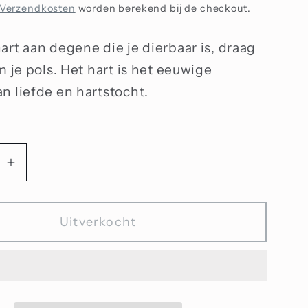
Verzendkosten
worden berekend bij de checkout.
art aan degene die je dierbaar is, draag
m je pols. Het hart is het eeuwige
n liefde en hartstocht.
Aantal
n
verhogen
voor
Uitverkocht
Hart