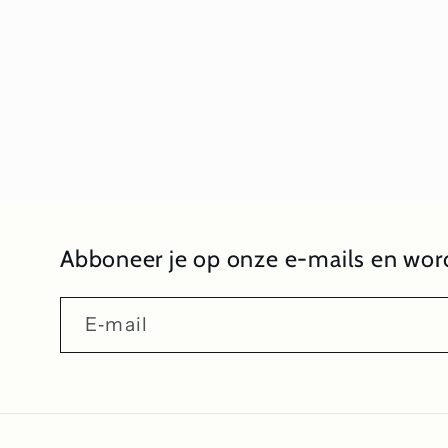
1
openen
in
modaal
Abboneer je op onze e-mails en word
E‑mail