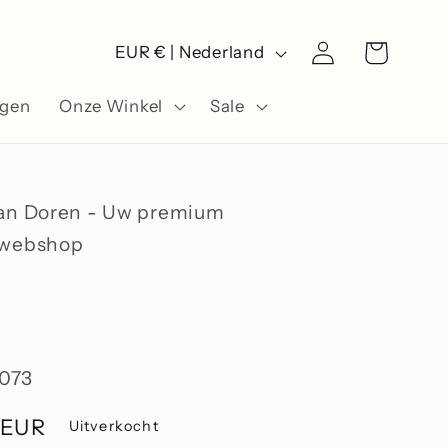
L
Winkelwagen
Inloggen
EUR € | Nederland
a
ngen
Onze Winkel
Sale
n
d
/
Van Doren - Uw premium
r
swebshop
e
g
i
073
o
 EUR
Uitverkocht