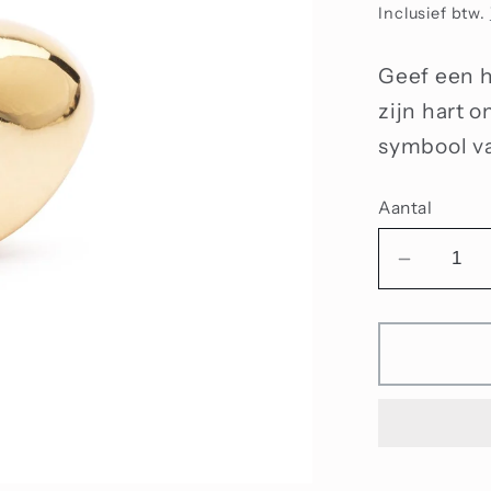
prijs
Inclusief btw.
Geef een h
zijn hart o
symbool va
Aantal
Aantal
verlage
voor
Hart