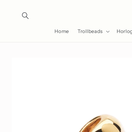
Meteen
naar de
content
Home
Trollbeads
Horlo
Ga direct naar
productinformatie