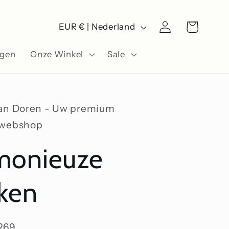
L
Winkelwagen
Inloggen
EUR € | Nederland
a
ngen
Onze Winkel
Sale
n
d
/
Van Doren - Uw premium
r
swebshop
e
monieuze
g
i
ken
o
269