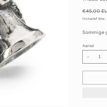
Normale
€45,00 E
prijs
Inclusief btw.
Sommige g
Aantal
Aantal
verlage
voor
Harmon
Klokken