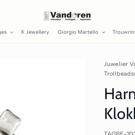
ges
X Jewellery
Giorgio Martello
Trouwri
Juwelier 
Trollbead
Har
Klok
SKU:
TAGBE-20