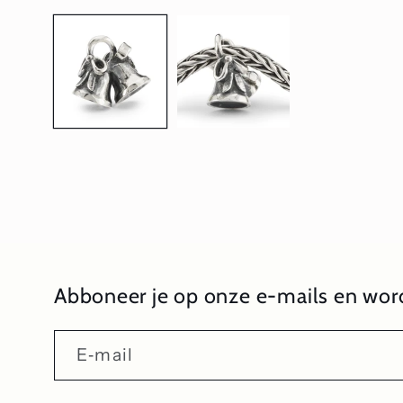
1
openen
in
modaal
Abboneer je op onze e-mails en word
E‑mail