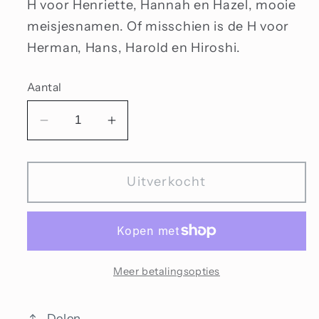
H voor Henriette, Hannah en Hazel, mooie
meisjesnamen. Of misschien is de H voor
Herman, Hans, Harold en Hiroshi.
Aantal
Aantal
Aantal
verlagen
verhogen
voor
voor
Uitverkocht
H-
H-
kraal
kraal
Meer betalingsopties
Delen