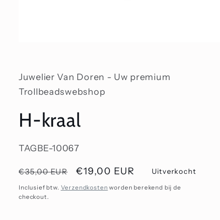
Media
1
openen
in
modaal
Juwelier Van Doren - Uw premium
Trollbeadswebshop
H-kraal
SKU:
TAGBE-10067
Normale
Aanbiedingsprijs
€19,00 EUR
€35,00 EUR
Uitverkocht
prijs
Inclusief btw.
Verzendkosten
worden berekend bij de
checkout.