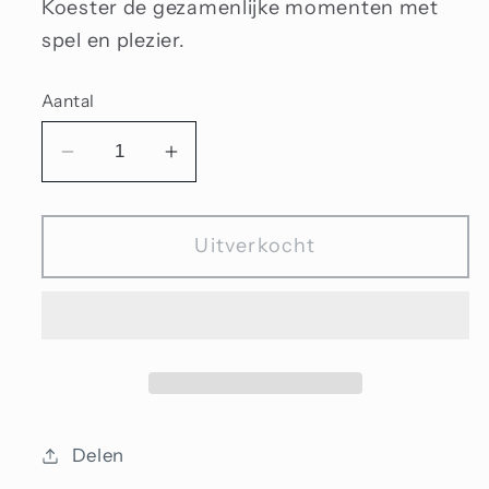
Koester de gezamenlijke momenten met
spel en plezier.
Aantal
Aantal
Aantal
verlagen
verhogen
voor
voor
Uitverkocht
Grenzeloze
Grenzeloze
vreugde
vreugde
Delen