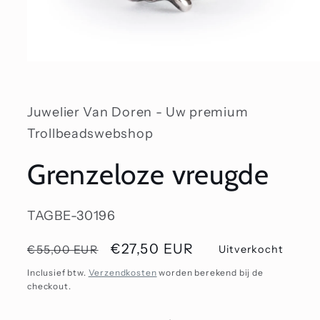
Media
1
openen
in
modaal
Juwelier Van Doren - Uw premium
Trollbeadswebshop
Grenzeloze vreugde
SKU:
TAGBE-30196
Normale
Aanbiedingsprijs
€27,50 EUR
€55,00 EUR
Uitverkocht
prijs
Inclusief btw.
Verzendkosten
worden berekend bij de
checkout.