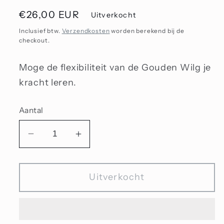
Normale
€26,00 EUR
Uitverkocht
prijs
Inclusief btw.
Verzendkosten
worden berekend bij de
checkout.
Moge de flexibiliteit van de Gouden Wilg je
kracht leren.
Aantal
Aantal
Aantal
verlagen
verhogen
voor
voor
Uitverkocht
Gouden
Gouden
Wilg
Wilg