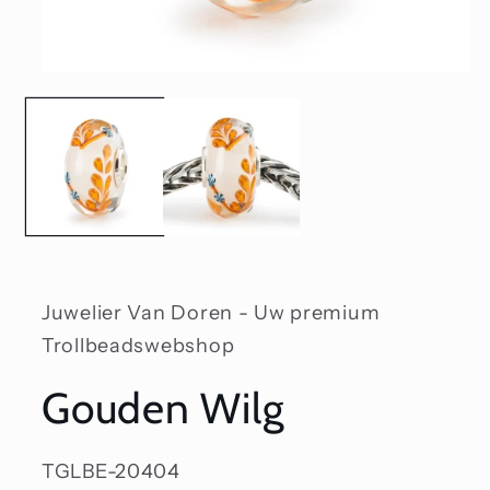
Media
1
openen
in
modaal
Juwelier Van Doren - Uw premium
Trollbeadswebshop
Gouden Wilg
SKU:
TGLBE-20404