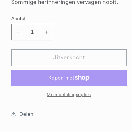
Sommige herinneringen vervagen nooit.
Aantal
Aantal
Aantal
verlagen
verhogen
voor
voor
Uitverkocht
Goede
Goede
herinneringen
herinneringen
Meer betalingsopties
Delen