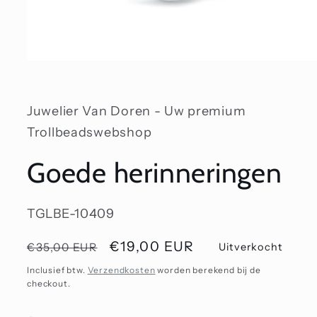
Media
1
openen
in
modaal
Juwelier Van Doren - Uw premium
Trollbeadswebshop
Goede herinneringen
SKU:
TGLBE-10409
Normale
Aanbiedingsprijs
€19,00 EUR
€35,00 EUR
Uitverkocht
prijs
Inclusief btw.
Verzendkosten
worden berekend bij de
checkout.