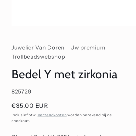
Media
1
openen
in
modaal
Juwelier Van Doren - Uw premium
Trollbeadswebshop
Bedel Y met zirkonia
SKU:
825729
Normale
€35,00 EUR
prijs
Inclusief btw.
Verzendkosten
worden berekend bij de
checkout.