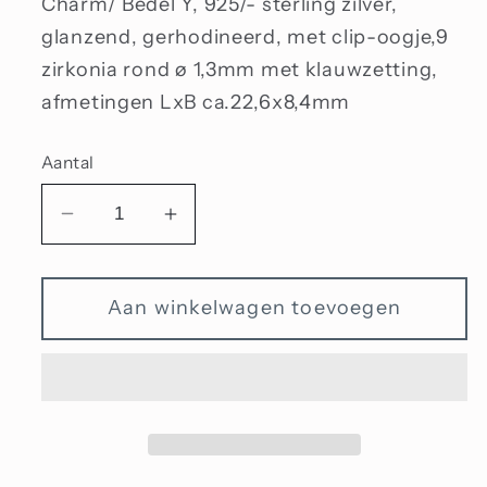
Charm/ Bedel Y, 925/- sterling zilver,
glanzend, gerhodineerd, met clip-oogje,9
zirkonia rond ø 1,3mm met klauwzetting,
afmetingen LxB ca.22,6x8,4mm
Aantal
Aantal
Aantal
verlagen
verhogen
voor
voor
Aan winkelwagen toevoegen
Bedel
Bedel
Y
Y
met
met
zirkonia
zirkonia