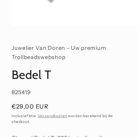
Media
1
openen
in
modaal
Juwelier Van Doren - Uw premium
Trollbeadswebshop
Bedel T
SKU:
825419
Normale
€29,00 EUR
prijs
Inclusief btw.
Verzendkosten
worden berekend bij de
checkout.