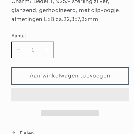
Charm/ Bedel T, 925/- sterling zilver,
glanzend, gerhodineerd, met clip-oogje,
afmetingen LxB ca.22,3x7,3xmm
Aantal
Aantal
Aantal
verlagen
verhogen
voor
voor
Aan winkelwagen toevoegen
Bedel
Bedel
T
T
Delen