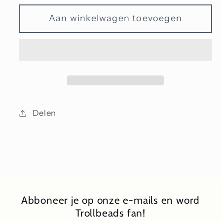
voor
voor
Aan winkelwagen toevoegen
Bedel
Bedel
F
F
verguld
verguld
(goud
(goud
op
op
zilver)
zilver)
Delen
Abboneer je op onze e-mails en word
Trollbeads fan!