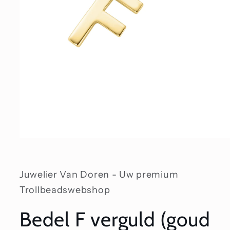
Media
1
openen
in
modaal
Juwelier Van Doren - Uw premium
Trollbeadswebshop
Bedel F verguld (goud