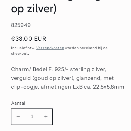
op zilver)
SKU:
825949
Normale
€33,00 EUR
prijs
Inclusief btw.
Verzendkosten
worden berekend bij de
checkout.
Charm/ Bedel F, 925/- sterling zilver,
verguld (goud op zilver), glanzend, met
clip-oogje, afmetingen LxB ca. 22,5x5,8mm
Aantal
Aantal
Aantal
verlagen
verhogen