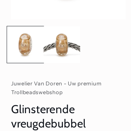
Media
1
openen
in
modaal
Juwelier Van Doren - Uw premium
Trollbeadswebshop
Glinsterende
vreugdebubbel