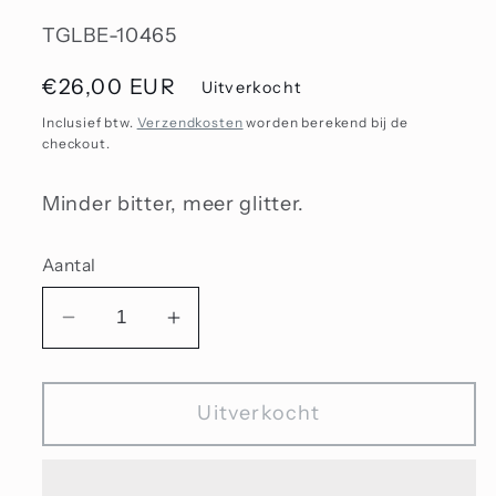
SKU:
TGLBE-10465
Normale
€26,00 EUR
Uitverkocht
prijs
Inclusief btw.
Verzendkosten
worden berekend bij de
checkout.
Minder bitter, meer glitter.
Aantal
Aantal
Aantal
verlagen
verhogen
voor
voor
Uitverkocht
Glinsterende
Glinsterende
vreugdebubbel
vreugdebubbel