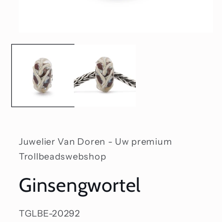
Media
1
openen
in
modaal
Juwelier Van Doren - Uw premium
Trollbeadswebshop
Ginsengwortel
SKU:
TGLBE-20292