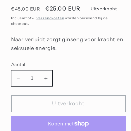
Normale
Aanbiedingsprijs
€25,00 EUR
€45,00 EUR
Uitverkocht
prijs
Inclusief btw.
Verzendkosten
worden berekend bij de
checkout.
Naar verluidt zorgt ginseng voor kracht en
seksuele energie.
Aantal
Aantal
Aantal
verlagen
verhogen
voor
voor
Uitverkocht
Ginsengwortel
Ginsengwortel