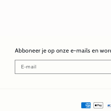
1
openen
in
modaal
Abboneer je op onze e-mails en word
E‑mail
Betaalmeth