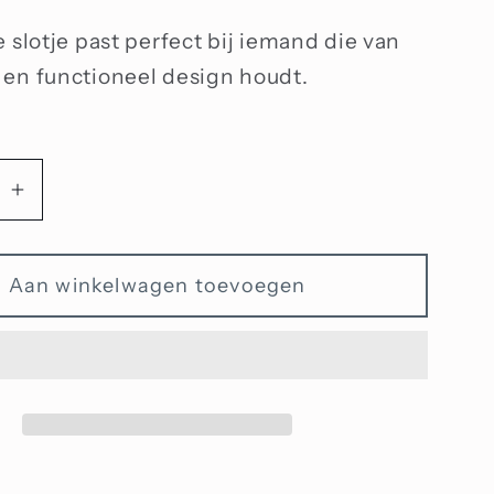
 slotje past perfect bij iemand die van
en functioneel design houdt.
Aantal
n
verhogen
voor
Aan winkelwagen toevoegen
ig
Eenvoudig