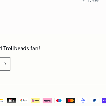
Delen
 Trollbeads fan!
oden