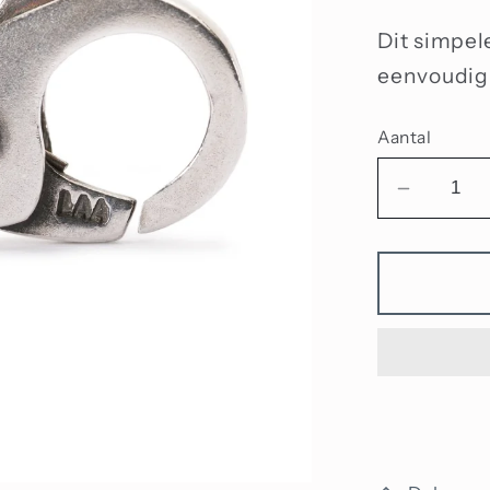
Dit simpele
eenvoudig 
Aantal
Aantal
verlage
voor
Eenvoud