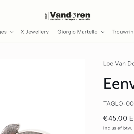
ges
X Jewellery
Giorgio Martello
Trouwri
Loe Van D
Een
SKU:
TAGLO-00
Normale
€45,00 
prijs
Inclusief btw.