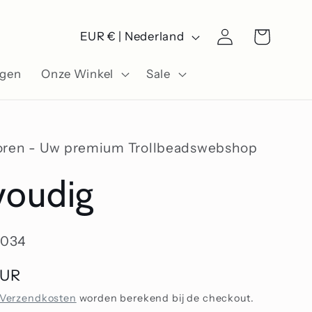
L
Winkelwagen
Inloggen
EUR € | Nederland
a
ngen
Onze Winkel
Sale
n
d
/
oren - Uw premium Trollbeadswebshop
r
voudig
e
g
034
i
o
EUR
Verzendkosten
worden berekend bij de checkout.