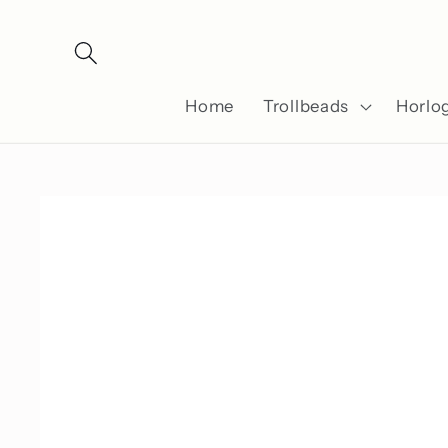
Meteen
naar de
content
Home
Trollbeads
Horlo
Ga direct naar
productinformatie