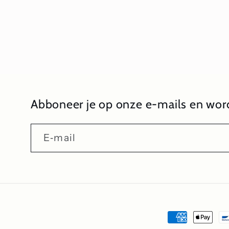
1
openen
in
modaal
Abboneer je op onze e-mails en word
E‑mail
Betaalmeth