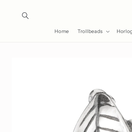
Meteen
naar de
content
Home
Trollbeads
Horlo
Ga direct naar
productinformatie