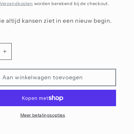
Verzendkosten
worden berekend bij de checkout.
ie altijd kansen ziet in een nieuw begin.
Aantal
n
verhogen
voor
Aan winkelwagen toevoegen
Een
nieuw
begin
Meer betalingsopties