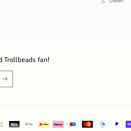
Delen
 Trollbeads fan!
oden