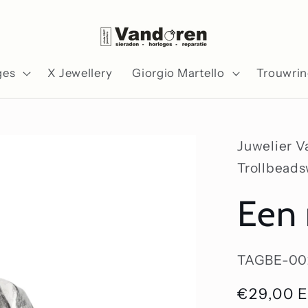
ges
X Jewellery
Giorgio Martello
Trouwri
Juwelier 
Trollbead
Een 
SKU:
TAGBE-00
Normale
€29,00 