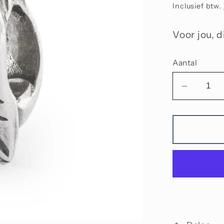
prijs
Inclusief btw.
Voor jou, d
Aantal
Aantal
verlage
voor
Een
nieuw
begin