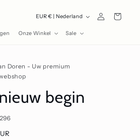
L
Winkelwagen
Inloggen
EUR € | Nederland
a
ngen
Onze Winkel
Sale
n
d
/
Van Doren - Uw premium
r
swebshop
e
nieuw begin
g
i
296
o
EUR