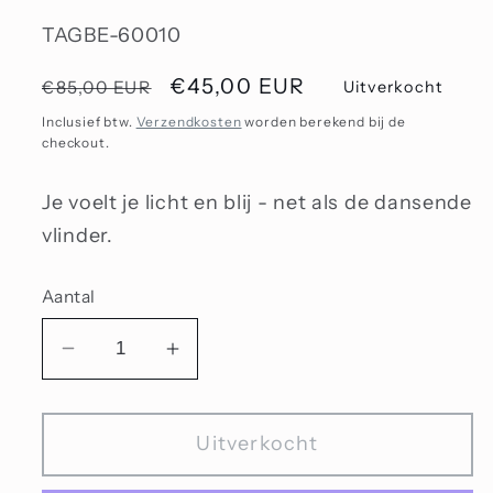
SKU:
TAGBE-60010
Normale
Aanbiedingsprijs
€45,00 EUR
€85,00 EUR
Uitverkocht
prijs
Inclusief btw.
Verzendkosten
worden berekend bij de
checkout.
Je voelt je licht en blij - net als de dansende
vlinder.
Aantal
Aantal
Aantal
verlagen
verhogen
voor
voor
Uitverkocht
Dansende
Dansende
vlinder,
vlinder,