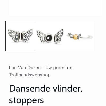
Media
1
openen
in
modaal
Loe Van Doren - Uw premium
Trollbeadswebshop
Dansende vlinder,
stoppers