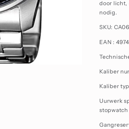
door licht,
nodig.
SKU: CA0
EAN :
4974
Technische
Kaliber n
Kaliber ty
Uurwerk sp
stopwatch
Gangreser