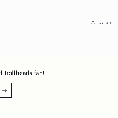
Edelsta
Herenho
Sport
Delen
 Trollbeads fan!