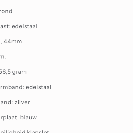
 rond
ast: edelstaal
; 44mm.
mm.
56,5 gram
armband: edelstaal
and: zilver
erplaat: blauw
eiligheid klapslot