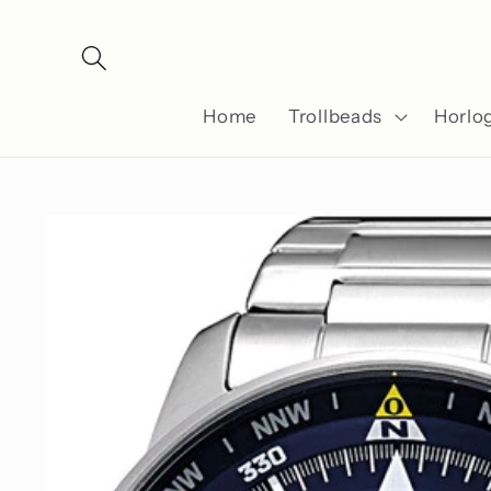
Meteen
naar de
content
Home
Trollbeads
Horlo
Ga direct naar
productinformatie