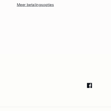
Meer betalingsopties
len
Edelstalen
rloge
Herenhorloge
Sport
Facebook