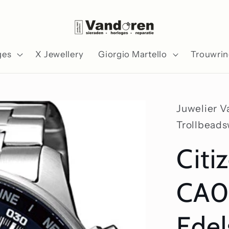
ges
X Jewellery
Giorgio Martello
Trouwri
Juwelier 
Trollbead
Citi
CA0
Edel