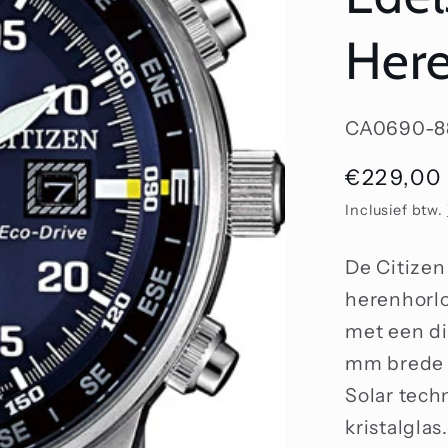
Here
SKU:
CA0690-8
Normale
€229,00
prijs
Inclusief btw.
De Citize
herenhorlo
met een di
mm brede h
Solar tech
kristalgla