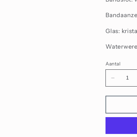
Bandaanze
Glas: krist
Waterwere
Aantal
Aantal
verlage
voor
Citizen
Eco-
Drive
CA0690
88L