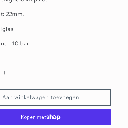
t: 22mm.
alglas
nd: 10 bar
Aantal
n
verhogen
voor
Aan winkelwagen toevoegen
Citizen
Eco-
Drive
-
CA0690-
88L