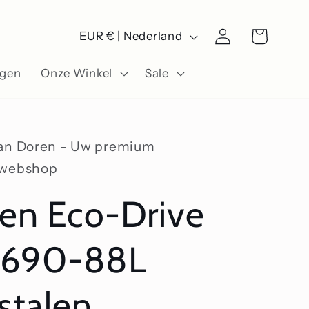
L
Winkelwagen
Inloggen
EUR € | Nederland
a
ngen
Onze Winkel
Sale
n
d
/
Van Doren - Uw premium
r
swebshop
e
zen Eco-Drive
g
i
690-88L
o
stalen