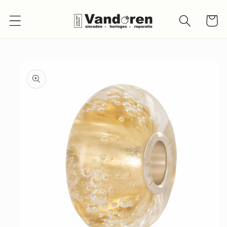
Meteen
naar de
Winkelwa
content
a direct naar
roductinformatie